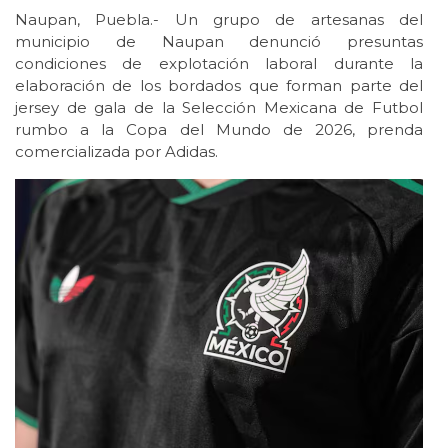
Naupan, Puebla.- Un grupo de artesanas del
municipio de Naupan denunció presuntas
condiciones de explotación laboral durante la
elaboración de los bordados que forman parte del
jersey de gala de la Selección Mexicana de Futbol
rumbo a la Copa del Mundo de 2026, prenda
comercializada por Adidas.