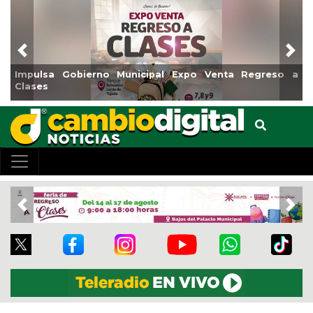
Previous
Nex
 a
Reabrirá Coatzacoalcos la Alberca Semiolímpica Zona
Centro
Previous
Nex