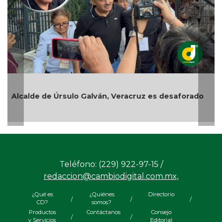
Alcalde de Úrsulo Galván, Veracruz es desaforado
Teléfono: (229) 922-97-15 /
redaccion@cambiodigital.com.mx,
¿Qué es
¿Quiénes
Directorio
/
/
/
CD?
somos?
Productos
Contáctanos
Consejo
/
/
y Servicios
Editorial