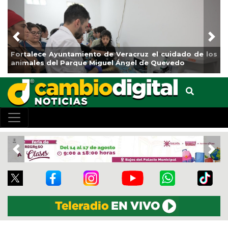
Previous
Nex
lece Ayuntamiento de Veracruz el cuidado de los
La ciudad
les del Parque Miguel Ángel de Quevedo
de Refore
Previous
Nex