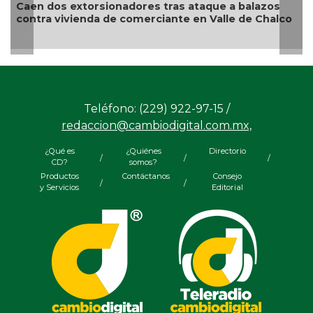
dos extorsionadores tras ataque a balazos
Aseguran
a vivienda de comerciante en Valle de Chalco
camión e
Teléfono: (229) 922-97-15 /
redaccion@cambiodigital.com.mx,
¿Qué es
¿Quiénes
Directorio
/
/
/
CD?
somos?
Productos
Contáctanos
Consejo
/
/
y Servicios
Editorial