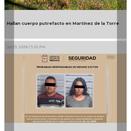
Michoacá
n cuerpo putrefacto en Martínez de la Torre
Bienes C
 2026 / 5:30 PM
Jul 27, 2026