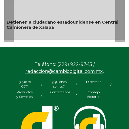
Detienen a ciudadano estadounidense en Central
Camionera de Xalapa
Teléfono: (229) 922-97-15 /
redaccion@cambiodigital.com.mx,
¿Qué es
¿Quiénes
Directorio
/
/
/
CD?
somos?
Productos
Contáctanos
Consejo
/
/
y Servicios
Editorial