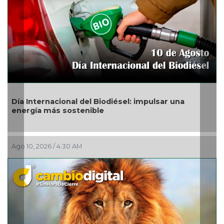
Día Internacional del Biodiésel: impulsar una
energía más sostenible
A
Ago 10, 2026 / 4:30 AM