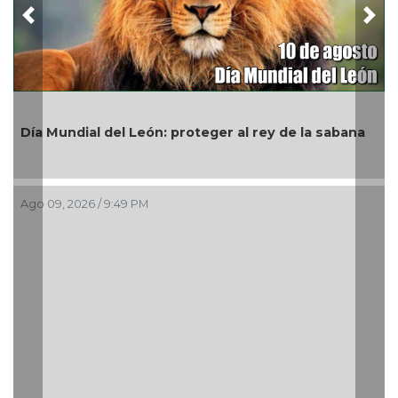
Previous
Nex
Día Mundial del León: proteger al rey de la sabana
A
Ago 09, 2026 / 9:49 PM