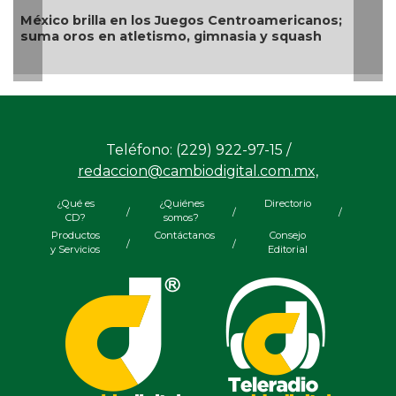
México brilla en los Juegos Centroamericanos;
suma oros en atletismo, gimnasia y squash
Teléfono: (229) 922-97-15 /
redaccion@cambiodigital.com.mx,
¿Qué es
¿Quiénes
Directorio
/
/
/
CD?
somos?
Productos
Contáctanos
Consejo
/
/
y Servicios
Editorial