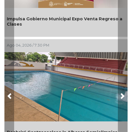
a Gobierno Municipal Expo Venta Regreso a
Aplicará C
agosto
2026 / 7:30 PM
Ago 03, 2026 
Previous
Nex