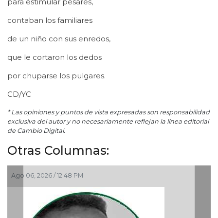
para estimular pesares,
contaban los familiares
de un niño con sus enredos,
que le cortaron los dedos
por chuparse los pulgares.
CD/YC
* Las opiniones y puntos de vista expresadas son responsabilidad
exclusiva del autor y no necesariamente reflejan la línea editorial
de Cambio Digital.
Otras Columnas:
6 / 12:48 PM
Ago 05, 2026 / 9