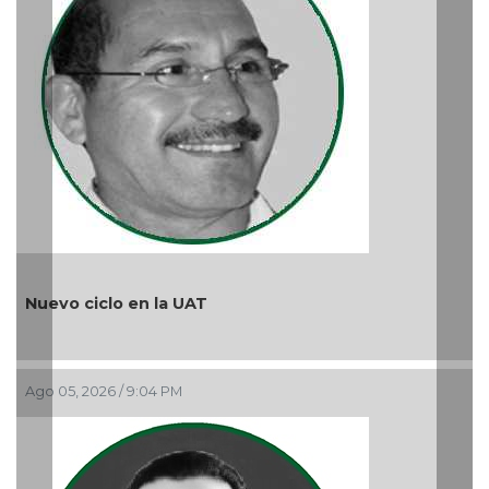
lo en la UAT
6 / 9:04 PM
¿Quién es pe
Ago 05, 2026 / 9