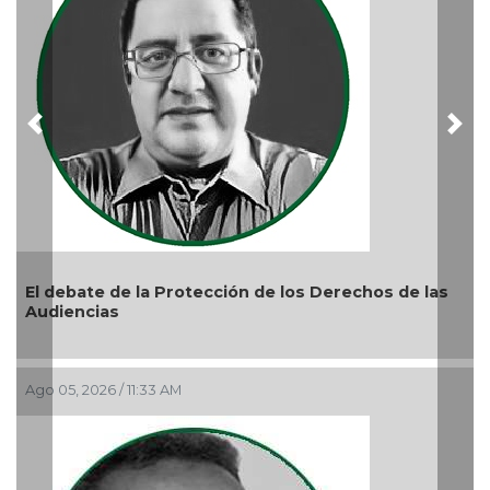
Previous
Nex
 de la Protección de los Derechos de las
as
6 / 11:33 AM
La devoción p