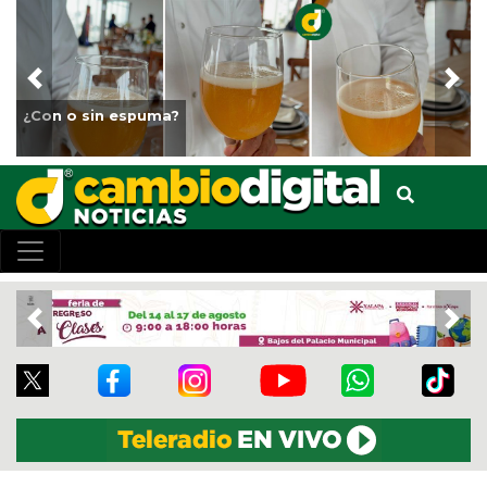
Previous
Nex
Fortalece Ayuntamiento de Veracruz 
animales del Parque Miguel Ángel d
Previous
Nex