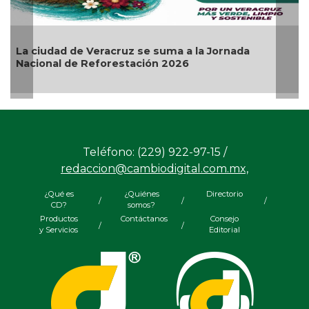
suma a la Jornada
Invita Ayuntamiento de Vera
n 2026
Artes “Escena Viva”
Teléfono: (229) 922-97-15 /
redaccion@cambiodigital.com.mx,
¿Qué es
¿Quiénes
Directorio
/
/
/
CD?
somos?
Productos
Contáctanos
Consejo
/
/
y Servicios
Editorial