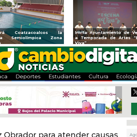
nes y banquetas para la
Emprendedores de Xala
l Mango en Pánuco
exponen en Mercadi
Bicentenario
aca
Deportes
Estudiantes
Cultura
Ecologí
Next
 Obrador para atender causas
Ago