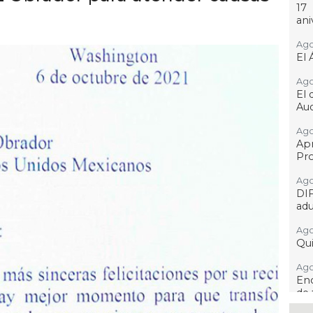
17
ani
Ago
El 
Ago
El 
Aud
Ago
Ap
Pro
Ago
DI
adu
Ago
Qui
Ago
Enc
de 