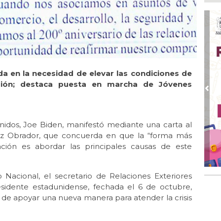
Ago
Ent
cre
Ago
En 
por
a en la necesidad de elevar las condiciones de
Ago
Alc
gión; destaca puesta en marcha de Jóvenes
Pre
Ago 
Alc
pre
nidos, Joe Biden, manifestó mediante una carta al
Ago
z Obrador, que concuerda en que la “forma más
Más
ación es abordar las principales causas de este
An
 Nacional, el secretario de Relaciones Exteriores
residente estadunidense, fechada el 6 de octubre,
 de apoyar una nueva manera para atender la crisis