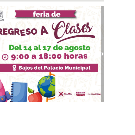
 05, 2026 / 19:46
rega DIF Municipal de Veracruz cerca de 100
denciales de discapacidad
 05, 2026 / 19:20
Rincón de la Marquesa hubo retiro de árboles
 representar riesgos; no es tala ilegal
 05, 2026 / 18:42
alde de Úrsulo Galván, Veracruz es desaforado
vious
Next
05, 2026 / 18:17
alde de Úrsulo Galván abandona el Congreso
vio a la votación de su desafuero
 05, 2026 / 18:00
 boqueños se afilian al Centro Médico Santa
a