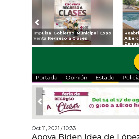
Previous
 Veracruz
Aplicará CMAS el Programa de
Guarnicio
 “Escena
Tandeo durante agosto
colonia E
Portada
Opinión
Estado
Polici
Previous
Oct 11, 2021 / 10:33
Apoya Biden idea de López