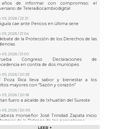
 años de informar con compromiso; el
versario de Teleradiocambiodigital
 05, 2026 / 22:31
Águila cae ante Pericos en última serie
 05, 2026 / 21:04
debate de la Protección de los Derechos de las
iencias
 05, 2026 / 21:00
rueba Congreso Declaraciones de
cedencia en contra de dos munícipes
 05, 2026 / 20:55
F Poza Rica lleva sabor y bienestar a los
ltos mayores con "Sazón y corazón"
 05, 2026 / 20:18
tan fuero a alcalde de Ixhuatlán del Sureste
 05, 2026 / 20:05
abeza monseñor José Trinidad Zapata inicio
festejos de la Patrona de los papantecos
LEER +