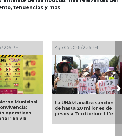
y entérate de las noticias más relevantes del
iento, tendencias y más.
5, 2026 / 2:23 PM
Ago 05, 2026 / 12:13 PM
Next
silla de ruedas, un
Nueva oferta educativa
o apoyo para Flor
impulsará la
dra: Pedro Miguel y
competitividad turística
a Marie responden a
de Veracruz
ción de familia