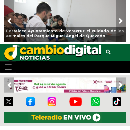
Previous
Nex
e los
La ciudad de Veracruz se suma a la Jornada Naciona
de Reforestación 2026
Previous
Nex