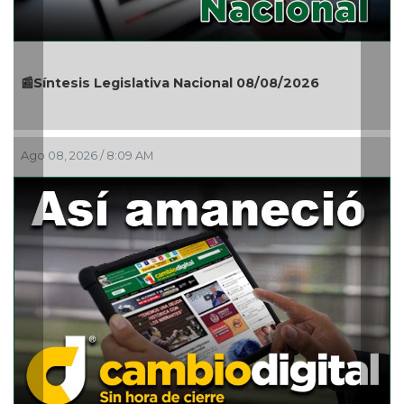
gislativa Nacional 08/08/2026
🎉🎂👏 Santoral 0
:09 AM
Ago 08, 2026 / 5:30 