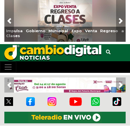
Previous
Nex
erno Municipal Expo Venta Regreso a
Reabrirá Coatzaco
Centro
Previous
Nex