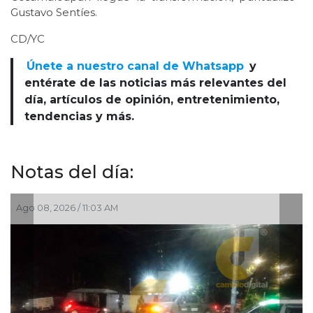
Gustavo Sentíes.
CD/YC
Únete a nuestro canal de Whatsapp
y
entérate de las noticias más relevantes del
día, artículos de opinión, entretenimiento,
tendencias y más.
Notas del día:
:03 AM
Ago 08, 2026 / 7:20 A