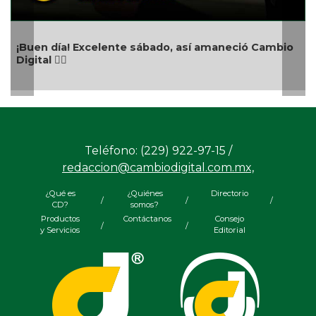
Aniversario del n
celente sábado, así amaneció Cambio
Teléfono: (229) 922-97-15 /
redaccion@cambiodigital.com.mx,
¿Qué es
¿Quiénes
Directorio
/
/
/
CD?
somos?
Productos
Contáctanos
Consejo
/
/
y Servicios
Editorial