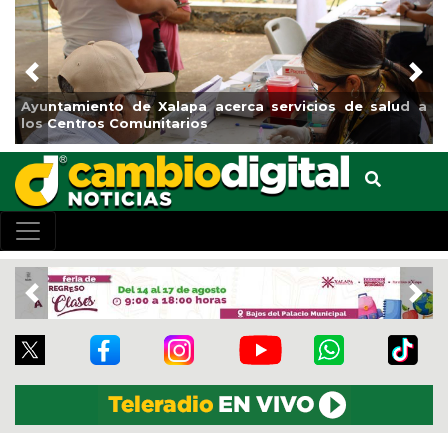
Previous
Nex
nto de Xalapa acerca servicios de salud a
Municipio arra
os Comunitarios
el boulevard 5
Previous
Nex