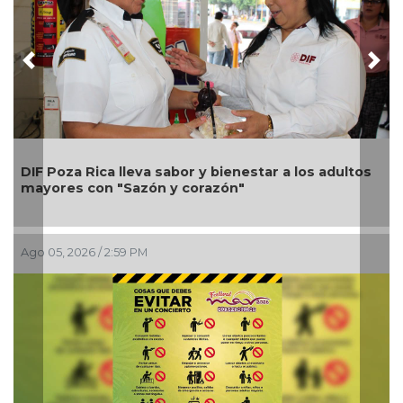
Previous
Nex
Una silla de 
Rica lleva sabor y bienestar a los adultos
Alondra: Ped
con "Sazón y corazón"
petición de f
6 / 2:59 PM
Ago 05, 2026 / 1