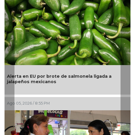
 EU por brote de salmonela ligada a
La UNAM anal
s mexicanos
pesos a Terri
6 / 8:55 PM
Ago 05, 2026 / 2