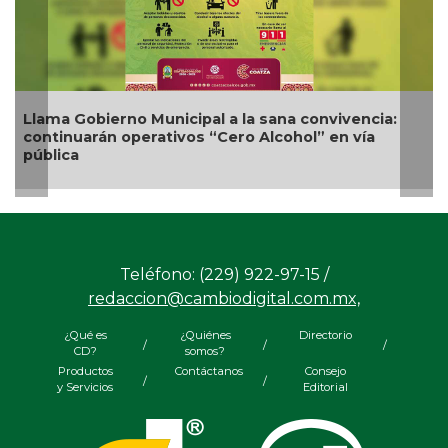
ierno Municipal a la sana convivencia:
Nueva oferta
án operativos “Cero Alcohol” en vía
competitivida
Teléfono: (229) 922-97-15 /
redaccion@cambiodigital.com.mx,
¿Qué es
¿Quiénes
Directorio
/
/
/
CD?
somos?
Productos
Contáctanos
Consejo
/
/
y Servicios
Editorial