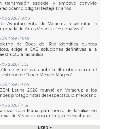
n transmisión especial y emotivo convivio
eradiocambiodigital festeja 17 años
 06, 2026 / 18:00
ita Ayuntamiento de Veracruz a disfrutar la
porada de Artes Veracruz “Escena Viva”
 06, 2026 / 16:56
bierno de Boca del Río identifica puntos
ticos, exige a CAB soluciones definitivas a la
raestructura hidráulica
 06, 2026 / 15:53
file de estrellas durante la alfombra roja en el
-estreno de “Loco México Mágico”
 06, 2026 / 15:09
EEM Latina 2026 reunirá en Veracruz a los
ndes protagonistas del espectáculo mexicano
 06, 2026 / 14:52
antiza Rosa María patrimonio de familias en
onias de Veracruz con entrega de escrituras
 06, 2026 / 14:45
LEER +