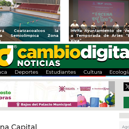
vita Ayuntamiento de Veracruz
Aplicará CMAS el Pr
Temporada de Artes “Escena
Tandeo durante agost
va”
aca
Deportes
Estudiantes
Cultura
Ecologí
Next
ona Capital
Ago