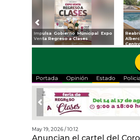
Previous
nicipal Expo
Reabrirá Coatzacoalcos la
In
ses
Alberca Semiolímpica Zona
a 
Centro
Vi
Portada
Opinión
Estado
Polici
Previous
May 19, 2026 / 10:12
Anuncian el cartel del Cor