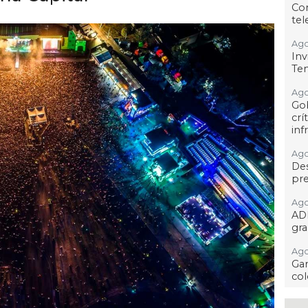
Co
tel
Ago
Inv
Tem
Ago
Go
crí
inf
Ago
Des
pre
Ago
AD
gra
Ago
Gar
col
Ago