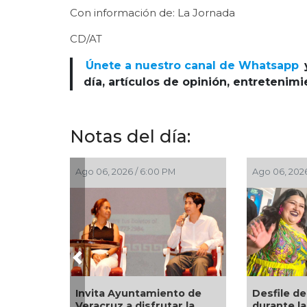
Con información de: La Jornada
CD/AT
Únete a nuestro canal de Whatsapp
día, artículos de opinión, entretenim
Notas del día:
026 / 6:00 PM
Ago 06, 2026 / 3:53 PM
Previous
Ayuntamiento de
Desfile de estrellas
 a disfrutar la
durante la alfombra roja en