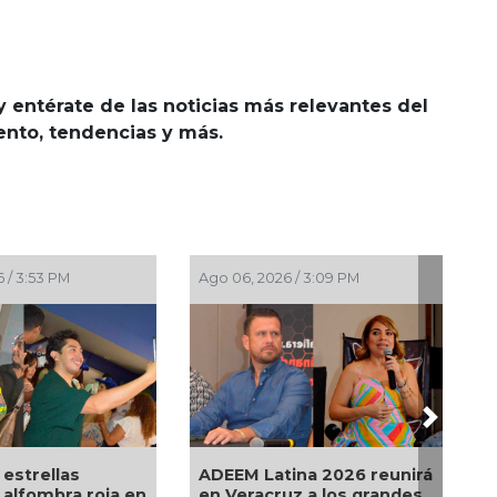
y entérate de las noticias más relevantes del
iento, tendencias y más.
Ago 06, 2026 / 3:09 PM
Ago 06, 2026 / 10:01 AM
Next
ADEEM Latina 2026 reunirá
Tras meses en cuidados
en Veracruz a los grandes
intensivos; “la gente venía