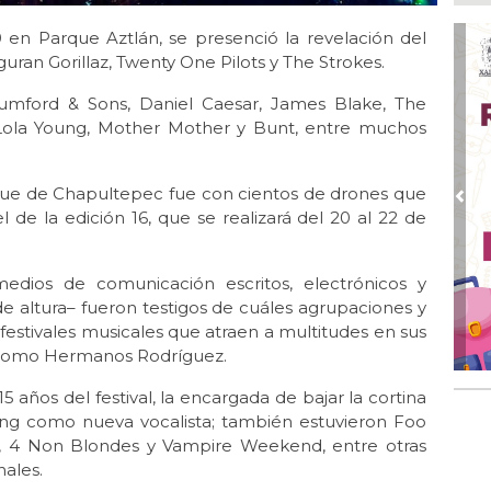
Nah
par
 en Parque Aztlán, se presenció la revelación del
la 
iguran Gorillaz, Twenty One Pilots y The Strokes.
Ago
Mumford & Sons, Daniel Caesar, James Blake, The
El 
y s
 Lola Young, Mother Mother y Bunt, entre muchos
Ago
Des
que de Chapultepec fue con cientos de drones que
de 
Pre
 de la edición 16, que se realizará del 20 al 22 de
Ago
Di
emp
dios de comunicación escritos, electrónicos y
de altura– fueron testigos de cuáles agrupaciones y
Ago
 festivales musicales que atraen a multitudes en sus
Tod
tódromo Hermanos Rodríguez.
Fes
5 años del festival, la encargada de bajar la cortina
Ago
Ar
ong como nueva vocalista; también estuvieron Foo
en 
s, 4 Non Blondes y Vampire Weekend, entre otras
nales.