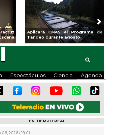
Next
sa la
Continúa Coatza Vive el Verano
Coyote
2026 con cine, actividades
lúdicas y expo
a
Espectáculos
Ciencia
Agenda
EN TIEMPO REAL
 06, 2026 / 18:01