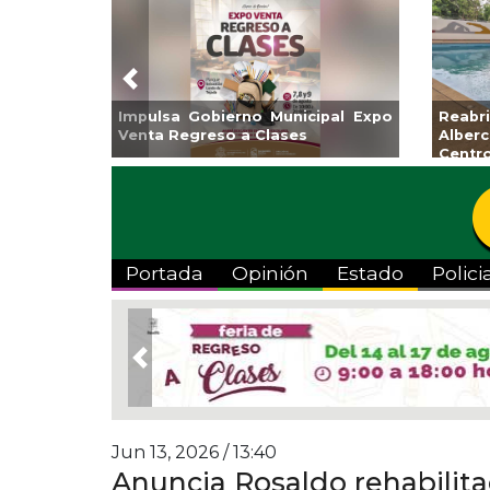
Previous
Guarniciones y banquetas para la
Empr
colonia El Mango en Pánuco
exp
Bicent
Portada
Opinión
Estado
Polici
Previous
Jun 13, 2026 / 13:40
Anuncia Rosaldo rehabilita