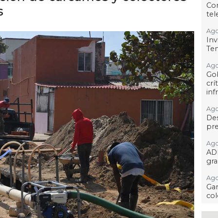
Co
s
tel
Ago
Inv
Tem
Ago
Go
crí
inf
Ago
Des
pre
Ago
AD
gra
Ago
Gar
col
Ago