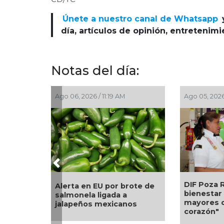
Únete a nuestro canal de Whatsapp
día, artículos de opinión, entretenim
Notas del día:
Ago 05, 2026 / 2:56 PM
Ago 05, 2026
Previous
Una silla 
La UNAM analiza sanción
nuevo apo
de hasta 20 millones de
Alondra: 
pesos a Territorium Life
Sonia Mar
petición d