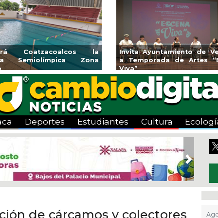
endedores de Xalapa
Coatzacoalcos impul
onen en Mercadito
halterofilia con la Copa 
enario
2026
aca
Deportes
Estudiantes
Cultura
Ecologí
Next
ción de cárcamos y colectores
Ago