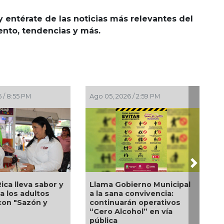
y entérate de las noticias más relevantes del
iento, tendencias y más.
 / 2:23 PM
Ago 05, 2026 / 12:13 PM
Next
de ruedas, un
Nueva oferta educativa
yo para Flor
impulsará la
Pedro Miguel y
competitividad turística
ie responden a
de Veracruz
e familia