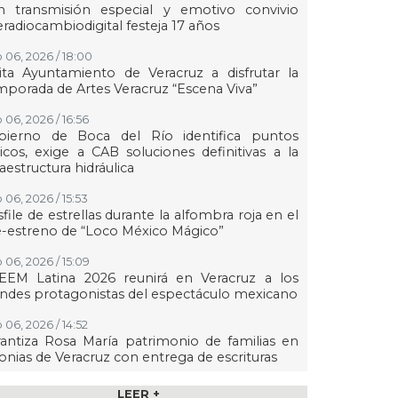
n transmisión especial y emotivo convivio
eradiocambiodigital festeja 17 años
 06, 2026 / 18:00
ita Ayuntamiento de Veracruz a disfrutar la
porada de Artes Veracruz “Escena Viva”
 06, 2026 / 16:56
bierno de Boca del Río identifica puntos
ticos, exige a CAB soluciones definitivas a la
raestructura hidráulica
 06, 2026 / 15:53
file de estrellas durante la alfombra roja en el
-estreno de “Loco México Mágico”
 06, 2026 / 15:09
EEM Latina 2026 reunirá en Veracruz a los
ndes protagonistas del espectáculo mexicano
 06, 2026 / 14:52
antiza Rosa María patrimonio de familias en
onias de Veracruz con entrega de escrituras
 06, 2026 / 14:45
LEER +