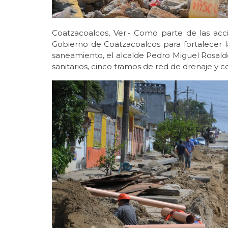
Coatzacoalcos, Ver.- Como parte de las acc
Gobierno de Coatzacoalcos para fortalecer la
saneamiento, el alcalde Pedro Miguel Rosaldo
sanitarios, cinco tramos de red de drenaje y co