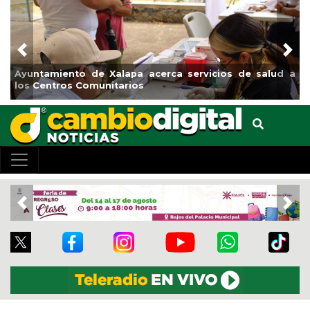
Previous
Nex
Municipio arrancará primera etapa de rehabilitación en
el boulevard 5 de febrero
Previous
Nex