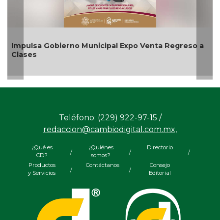
Aplicará CMAS el Programa de Tandeo durante
agosto
Teléfono: (229) 922-97-15 /
redaccion@cambiodigital.com.mx,
¿Qué es
¿Quiénes
Directorio
/
/
/
CD?
somos?
Productos
Contáctanos
Consejo
/
/
y Servicios
Editorial