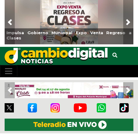
Previous
Nex
al Expo Venta Regreso a
Reabrirá Coatzacoalcos la Alb
Centro
Previous
Nex