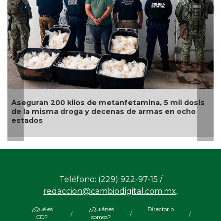
s de metanfetamina, 5 mil dosis
Sentencian a 29 años de
 y decenas de armas en ocho
fundador de 'Los Zetas
organizada
Teléfono: (229) 922-97-15 /
redaccion@cambiodigital.com.mx,
¿Qué es
¿Quiénes
Directorio
/
/
/
CD?
somos?