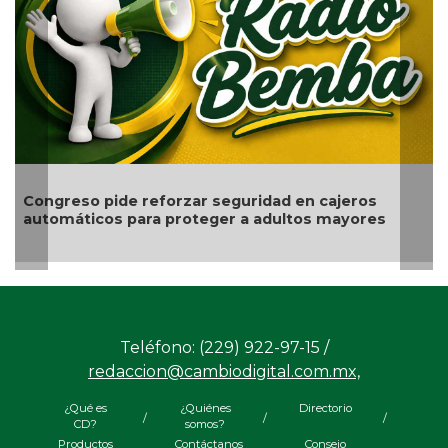
Congreso pide reforzar seguridad en cajeros
automáticos para proteger a adultos mayores
Teléfono: (229) 922-97-15 /
redaccion@cambiodigital.com.mx,
¿Qué es
¿Quiénes
Directorio
/
/
/
CD?
somos?
Productos
Contáctanos
Consejo