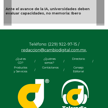
Ante el avance de la IA, universidades deben
evaluar capacidades, no memoria: Ibero
Teléfono: (229) 922-97-15 /
redaccion@cambiodigital.com.mx,
¿Qué es
¿Quiénes
Directorio
/
/
/
CD?
somos?
Productos
Contáctanos
Consejo
/
/
y Servicios
Editorial