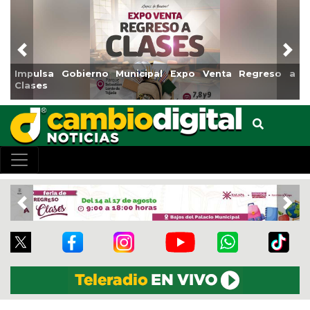
Previous
Nex
Impulsa Gobierno Municipal Expo Venta Regreso a
Rea
Clases
Cen
Previous
Nex