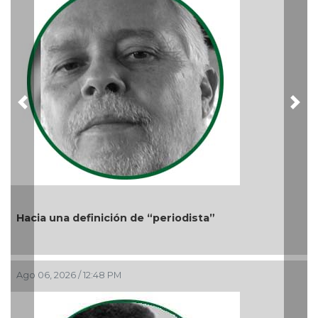
Ago
Previous
Nex
Hacia una definición de “periodista”
Ago 06, 2026 / 12:48 PM