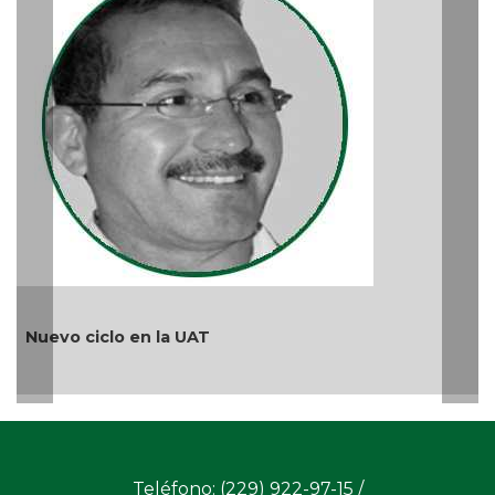
Má
Ago
Nuevo ciclo en la UAT