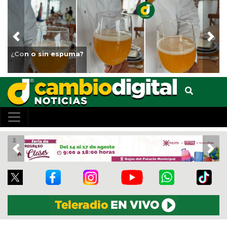
Previous
Nex
¿Con o sin espuma?
Previous
Nex