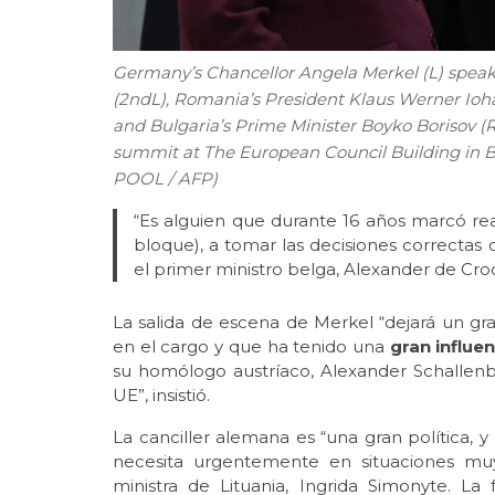
Germany’s Chancellor Angela Merkel (L) speak
(2ndL), Romania’s President Klaus Werner Iohan
and Bulgaria’s Prime Minister Boyko Borisov (
summit at The European Council Building in B
POOL / AFP)
“Es alguien que durante 16 años marcó rea
bloque), a tomar las decisiones correctas
el primer ministro belga, Alexander de Cro
La salida de escena de Merkel “dejará un gr
en el cargo y que ha tenido una
gran influe
su homólogo austríaco, Alexander Schallen
UE”, insistió.
La canciller alemana es “una gran política, 
necesita urgentemente en situaciones muy
ministra de Lituania, Ingrida Simonyte. La