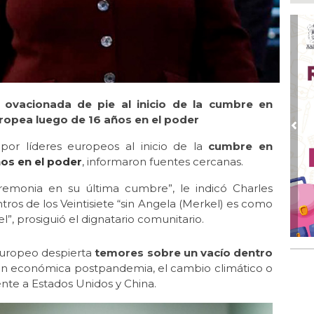
Ago
Má
ope
del
Ago
¿C
e ovacionada de pie al inicio de la cumbre en
Ago
uropea luego de 16 años en el poder
Pe
Pre
com
por líderes europeos al inicio de la
cumbre en
ños en el poder
, informaron fuentes cercanas.
Ago
Mo
emonia en su última cumbre”, le indicó Charles
for
tros de los Veintisiete “sin Angela (Merkel) es como
del
el”, prosiguió el dignatario comunitario.
Ago
Ayu
 europeo despierta
temores sobre un vacío dentro
a l
ón económica postpandemia, el cambio climático o
ente a Estados Unidos y China.