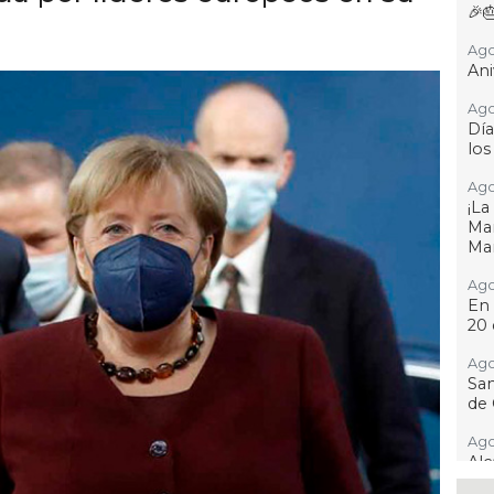
🎉
Ago
Ani
Ago
Día
los
Ago
¡L
Man
Ma
Ago
En 
20 
Ago
San
de 
Ago
Al
Bug