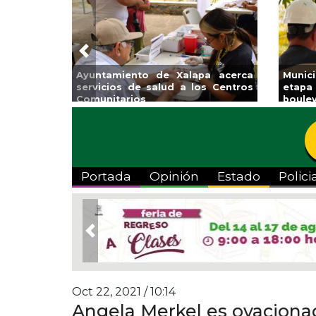
Previous
Invita Ayuntamiento de Veracruz
Aplic
a Temporada de Artes “Escena
Tande
Viva”
Portada
Opinión
Estado
Polici
Previous
Oct 22, 2021 / 10:14
Angela Merkel es ovaciona