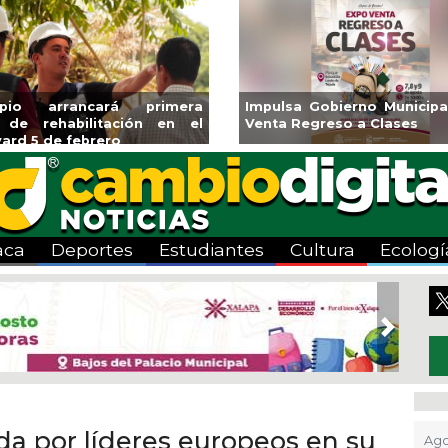
ará CMAS el Programa de
Guarniciones y banquetas 
o durante agosto
colonia El Mango en Pánuc
aca
Deportes
Estudiantes
Cultura
Ecologí
Next
da por líderes europeos en su
Ago