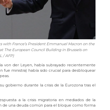
ks with France’s President Emmanuel Macron on the
t The European Council Building in Brussels on
L / AFP)
ula von der Leyen, había subrayado recientemente
n fue ministra) había sido crucial para desbloquear
peas.
su gobierno durante la crisis de la Eurozona tras el
spuesta a la crisis migratoria en mediados de la
ción de una deuda común para el bloque como forma