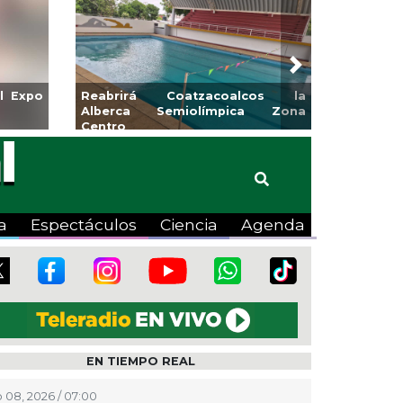
Next
para la
Emprendedores de Xalapa
o
exponen en Mercadito
Bicentenario
a
Espectáculos
Ciencia
Agenda
EN TIEMPO REAL
 08, 2026 / 07:00