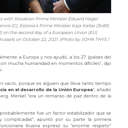
s with Slovakian Prime Minister Eduard Heger
nis (C), Estonia’s Prime Minister Kaja Kallas (3rdR)
R) on the second day of a European Union (EU)
russels on October 22, 2021. (Photo by JOHN THYS /
lmente a Europa y nos ayudó, a los 27 (países del
 con mucha humanidad en momentos difíciles”, dijo
o.
an vacío, porque es alguien que lleva tanto tiempo
ncia en el desarrollo de la Unión Europea
“, añadió
berg. Merkel “era un remanso de paz dentro de la
y probablemente fue un factor estabilizador que se
 complicadas”, apuntó por su parte la primera
 funcionaria lituana expresó su “enorme respeto”