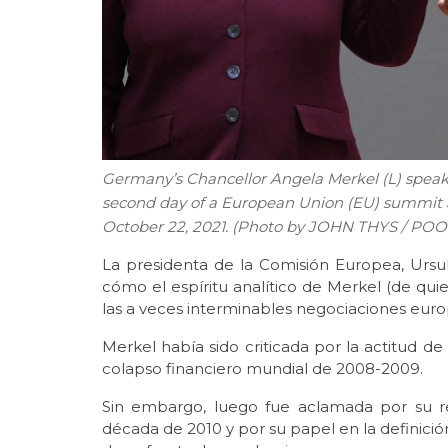
Germany’s Chancellor Angela Merkel (L) spea
second day of a European Union (EU) summit a
October 22, 2021. (Photo by JOHN THYS / POO
La presidenta de la Comisión Europea, Urs
cómo el espíritu analítico de Merkel (de quie
las a veces interminables negociaciones euro
Merkel había sido criticada por la actitud de 
colapso financiero mundial de 2008-2009.
Sin embargo, luego fue aclamada por su re
década de 2010 y por su papel en la defini