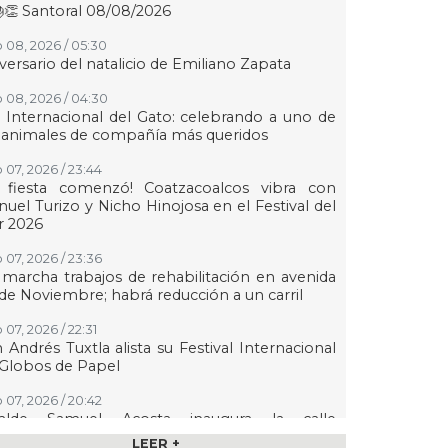
👏 Santoral 08/08/2026
 08, 2026 / 05:30
versario del natalicio de Emiliano Zapata
 08, 2026 / 04:30
 Internacional del Gato: celebrando a uno de
 animales de compañía más queridos
 07, 2026 / 23:44
a fiesta comenzó! Coatzacoalcos vibra con
uel Turizo y Nicho Hinojosa en el Festival del
r 2026
 07, 2026 / 23:36
marcha trabajos de rehabilitación en avenida
de Noviembre; habrá reducción a un carril
 07, 2026 / 22:31
 Andrés Tuxtla alista su Festival Internacional
Globos de Papel
 07, 2026 / 20:42
calde Samuel Acosta inaugura la calle
ambilias en El Tejar
LEER +