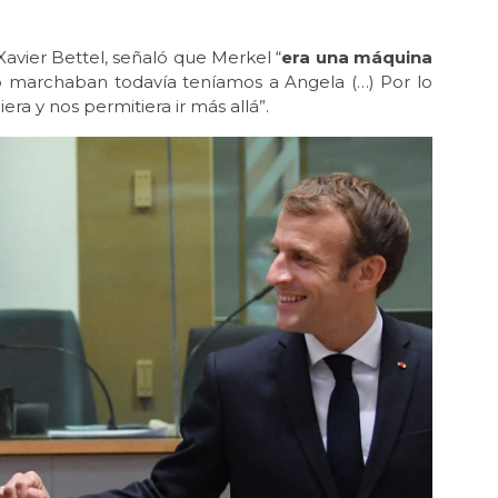
avier Bettel, señaló que Merkel “
era una máquina
o marchaban todavía teníamos a Angela (…) Por lo
ra y nos permitiera ir más allá”.