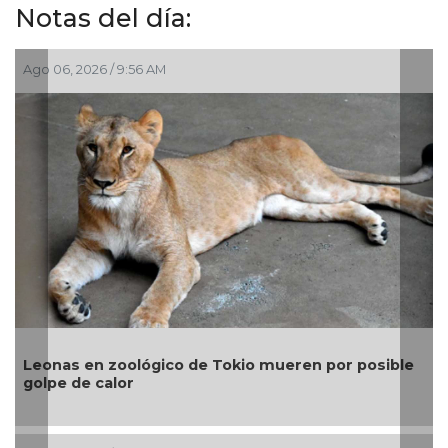
Notas del día:
o 06, 2026 / 9:56 AM
Jul 30, 
Gobier
onas en zoológico de Tokio mueren por posible
para c
lpe de calor
Shei