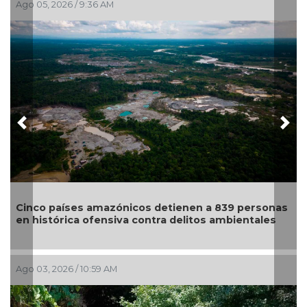
o 05, 2026 / 9:36 AM
Jul 29, 
Previous
Nex
Santua
nco países amazónicos detienen a 839 personas
suspen
 histórica ofensiva contra delitos ambientales
zona 
 03, 2026 / 10:59 AM
Jul 28, 