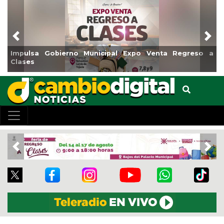
Previous
Nex
sa Gobierno Municipal Expo Venta Regreso a
Reabrirá 
s
Centro
Previous
Nex