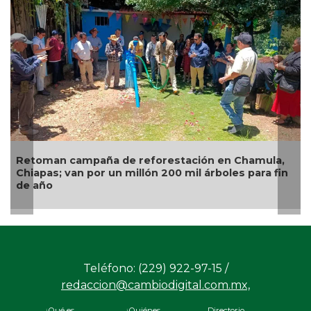
toman campaña de reforestación en Chamula,
Alerta
iapas; van por un millón 200 mil árboles para fin
infect
 año
Teléfono: (229) 922-97-15 /
redaccion@cambiodigital.com.mx,
¿Qué es
¿Quiénes
Directorio