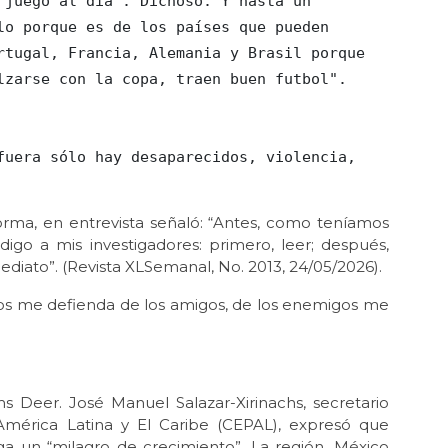
 juego al día". Dichoso. Y hasta un 
No 
lo porque es de los países que pueden 
Feb
rtugal, Francia, Alemania y Brasil porque 
El 
lzarse con la copa, traen buen futbol". 
Ene 
Pob
Ene
El 
Ene 
orma, en entrevista señaló: “Antes, como teníamos
No 
go a mis investigadores: primero, leer; después,
Dic
mediato”. (Revista XLSemanal, No. 2013, 24/05/2026).
¿Cu
Dios me defienda de los amigos, de los enemigos me
Dic 
Una
Nov 
Ped
ams Deer. José Manuel Salazar-Xirinachs, secretario
Nov 
América Latina y El Caribe (CEPAL), expresó que
Dis
a un “milagro de crecimiento”. La región, México