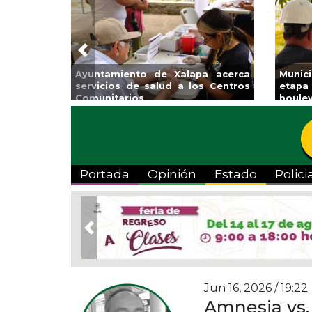
Previous
lsa Gobierno Municipal Expo
Reabrirá Coatzacoal
a Regreso a Clases
Alberca Semiolímpic
Centro
Portada
Opinión
Estado
Polici
Previous
Jun 16, 2026 / 19:22
Amnesia vs