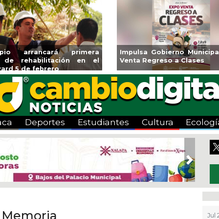
cos la
Invita Ayuntamiento de Veracruz
Aplicará 
a Zona
a Temporada de Artes “Escena
Tandeo dur
Viva”
aca
Deportes
Estudiantes
Cultura
Ecologí
Next
. Memoria
Jul 