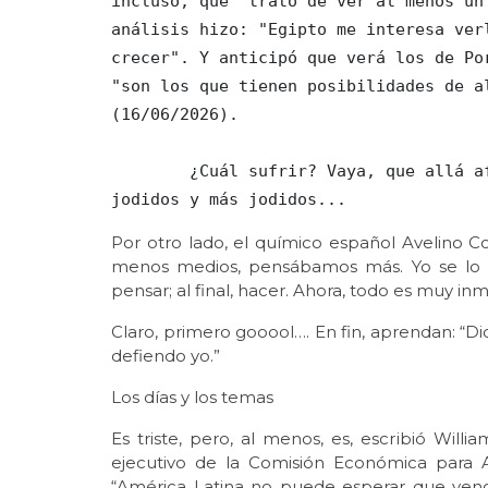
incluso, que "trato de ver al menos un
análisis hizo: "Egipto me interesa ver
crecer". Y anticipó que verá los de Po
"son los que tienen posibilidades de a
(16/06/2026).

        ¿Cuál sufrir? Vaya, que allá afuera sólo hay desaparecidos, violencia, 
jodidos y más jodidos...
Por otro lado, el químico español Avelino C
menos medios, pensábamos más. Yo se lo di
pensar; al final, hacer. Ahora, todo es muy in
Claro, primero gooool…. En fin, aprendan: “
defiendo yo.”
Los días y los temas
Es triste, pero, al menos, es, escribió Willi
ejecutivo de la Comisión Económica para 
“América Latina no puede esperar que veng