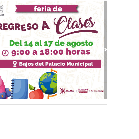
 06, 2026 / 20:59
democracia, un cascarón vacío
20, 2026 / 16:29
ar el tiempo por la ventana
14, 2026 / 18:44
uál problema?
vious
Next
07, 2026 / 19:06
 enfermar de gravedad
 23, 2026 / 20:24
 el bien del partido
13, 2026 / 20:51
an con maña
02, 2026 / 18:55
ocresía: virtud democrática
 23, 2026 / 20:16
 problemas ni preocupaciones
 18, 2026 / 18:50