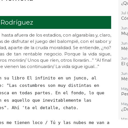
¿Q
Jul 
Cóm
 Rodríguez
Jun 
Muj
 hasta afuera de los estadios, con algarabías y, claro,
de disfrutar el juego del balompié, con el sabor y
Jun 
idad, aparte de la cruda moralidad. Se entiende, ¿no?
Mé
s de tan rentable negocio. Porque la vida sigue,
Jun 
os morirán/ Unos que ríen, otros llorarán…” “Al final
El 
e vienen las continuarán/ La vida sigue igual…”
Jun
Méx
e: "Las costumbres son muy distintas en 
May
esca en todas partes. En el fondo, lo que 
Per
n es aquello que inevitablemente las 
May 
s". Ahí 'ta el detalle, chato.

¿Dó
May 
Ent