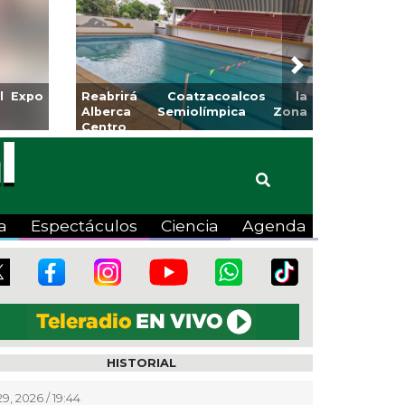
Next
CMAS el Programa de
Guarniciones y banquetas para 
ante agosto
colonia El Mango en Pánuco
a
Espectáculos
Ciencia
Agenda
HISTORIAL
29, 2026 / 19:44