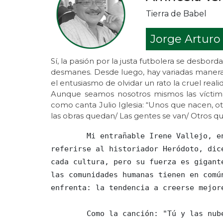
Tierra de Babel
Jorge Arturo
Sí, la pasión por la justa futbolera se desborda
desmanes. Desde luego, hay variadas maneras 
el entusiasmo de olvidar un rato la cruel real
Aunque seamos nosotros mismos las víctima
como canta Julio Iglesia: “Unos que nacen, otr
las obras quedan/ Las gentes se van/ Otros qu
        Mi entrañable Irene Vallejo, en su libro El infinito en un junco, al 
referirse al historiador Heródoto, dic
cada cultura, pero su fuerza es gigant
las comunidades humanas tienen en comú
enfrenta: la tendencia a creerse mejore
        Como la canción: "Tú y las nubes me tienen loco / Tú y las nubes me van a 