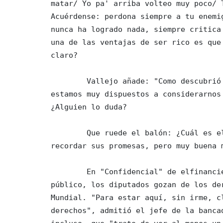
matar/ Yo pa' arriba volteo muy poco/ 
Acuérdense: perdona siempre a tu enemi
nunca ha logrado nada, siempre critica
una de las ventajas de ser rico es que
claro?

        Vallejo añade: "Como descubrió la mirada irónica del griego nómada, todos 
estamos muy dispuestos a considerarnos
¿Alguien lo duda?

        Que ruede el balón: ¿Cuál es el colmo de un político? Tener amnesia para 
recordar sus promesas, pero muy buena m
        En "Confidencial" de elfinanciero.com.mx, leo: "Pagados con dinero 
público, los diputados gozan de los de
Mundial. "Para estar aquí, sin irme, c
derechos", admitió el jefe de la banca