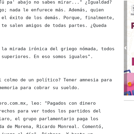
Tú pa' abajo no sabes mirar..." ¿Igualdad? 
May
go; nada le enfurece más. Además, quien 
La 
 el éxito de los demás. Porque, finalmente, 
Abr 
 te salen amigos de todas partes. ¿Queda 
Tir
Abr 
¿C
Pre
Abr 
 superiores. En eso somos iguales". 
Sin
Mar
Por
Mar 
emoria para cobrar su sueldo.

Pl
Mar 
Hip
rechos para ver todos los partidos del 
Feb
laro, el grupo parlamentario paga los 
Sin
da de Morena, Ricardo Monreal. Comentó, 
Feb