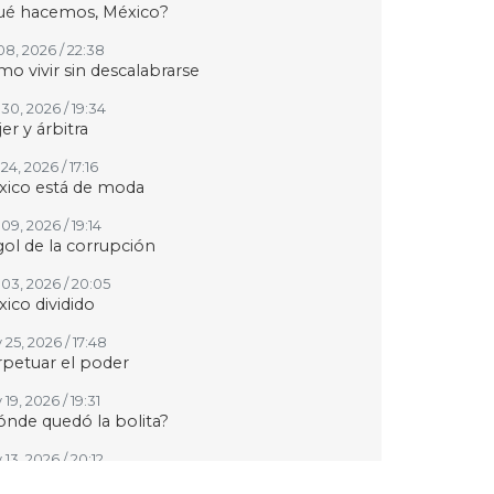
ué hacemos, México?
08, 2026 / 22:38
o vivir sin descalabrarse
30, 2026 / 19:34
er y árbitra
24, 2026 / 17:16
xico está de moda
09, 2026 / 19:14
gol de la corrupción
 03, 2026 / 20:05
ico dividido
 25, 2026 / 17:48
petuar el poder
19, 2026 / 19:31
nde quedó la bolita?
13, 2026 / 20:12
re la educación y la violencia