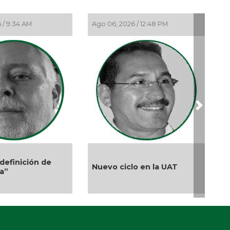
Ant
Ago 05, 2026 / 9:04 PM
Ago 05, 2026 / 11:33 AM
Abr 
Éra
Abr 
Mie
Mar 
¿Qu
Mar 
Next
Méx
Feb 
El 
El debate de la Protección
Más cambios en el
Feb 
de los Derechos de las
Una
gobierno de AVA
Audiencias
Ene 
Un 
Ene 
Tod