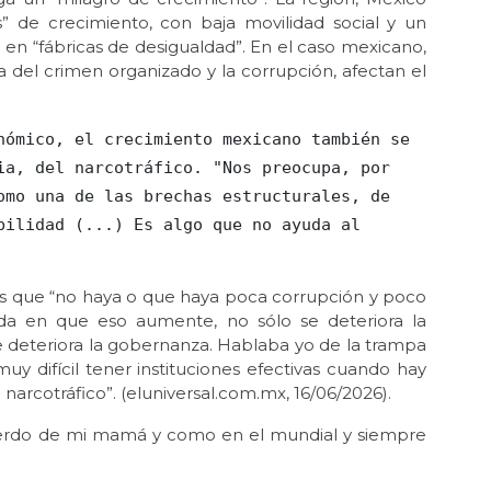
s” de crecimiento, con baja movilidad social y un
Oct 
 en “fábricas de desigualdad”. En el caso mexicano,
Oig
ia del crimen organizado y la corrupción, afectan el
Oct 
Ent
Oct 
La 
ia, del narcotráfico. "Nos preocupa, por 
omo una de las brechas estructurales, de 
Oct
Una
bilidad (...) Es algo que no ayuda al 
Oct 
Ent
es que “no haya o que haya poca corrupción y poco
da en que eso aumente, no sólo se deteriora la
Sep
Ser
e deteriora la gobernanza. Hablaba yo de la trampa
muy difícil tener instituciones efectivas cuando hay
Sep
narcotráfico”. (eluniversal.com.mx, 16/06/2026).
Un
uerdo de mi mamá y como en el mundial y siempre
Ago 
Que