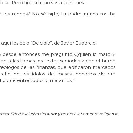
Ago
. Pero hijo, si tú no vas a la escuela.
¿D
y d
 los monos? No sé hijita, tu padre nunca me ha
Jul 
Ur
Jul 
quí les dejo “Deicidio”, de Javier Eugercio:
Man
Jun 
 y desde entonces me pregunto «¿quién lo mató?».
Un
ron a las llamas los textos sagrados y con el humo
 teólogos de las finanzas, que edificaron mercados
Jun 
ospecho de los ídolos de masas, becerros de oro
Un
ho que entre todos lo matamos.”
May
El 
May 
Nad
onsabilidad exclusiva del autor y no necesariamente reflejan la
Abr 
Bos
Abr 