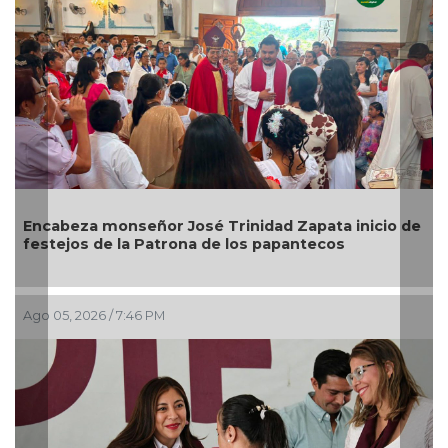
abeza monseñor José Trinidad Zapata inicio de
Alcalde
tejos de la Patrona de los papantecos
05, 2026 / 7:46 PM
Ago 05, 2