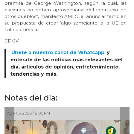
premisa de George Washington, según la cual, las
naciones no deben aprovecharse del infortunio de
otros pueblos”, manifestó AMLO, al anunciar también
su propuesta de crear ‘algo semejante’ a la UE en
Latinoamérica.
CD/JV
Únete a nuestro canal de Whatsapp
y
entérate de las noticias más relevantes del
día, artículos de opinión, entretenimiento,
tendencias y más.
Notas del día:
05, 2026 / 8:05 PM
Ago 05, 2