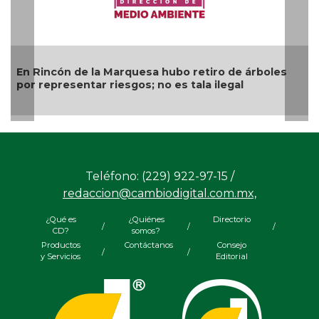
Rincón de la Marquesa hubo retiro de árboles
Más boq
representar riesgos; no es tala ilegal
Ana
Teléfono: (229) 922-97-15 /
redaccion@cambiodigital.com.mx,
¿Qué es
¿Quiénes
Directorio
/
/
/
CD?
somos?
Productos
Contáctanos
Consejo
/
/
y Servicios
Editorial