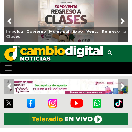
Previous
Nex
ulsa Gobierno Municipal Expo Venta Regreso a
Reabrir
ses
Centro
Previous
Nex