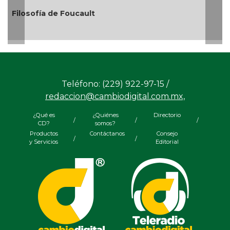
Filosofía de Foucault
E
A
Teléfono: (229) 922-97-15 /