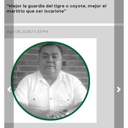
“Mejor la guardia del tigre o coyote, mejor el
martirio que ser Iscariote”
Ago 08, 2026 / 4:33 PM
H
A