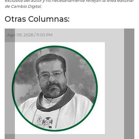
exclusiva del autor y no necesariamente reflejan la línea editorial
de Cambio Digital.
Otras Columnas:
Ago 09, 2026 / 11:00 PM
A