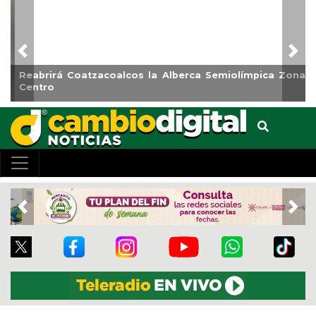
Previous
Nex
Reabrirá Coatzacoalcos la Alberca Semiolímpica Zona
Centro
Previous
Nex