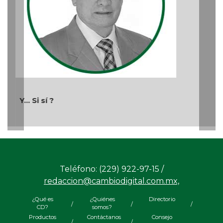
Y... Si sí ?
Teléfono: (229) 922-97-15 /
redaccion@cambiodigital.com.mx,
¿Qué es
¿Quiénes
Directorio
/
/
/
CD?
somos?
Productos
Contáctanos
Consejo
/
/