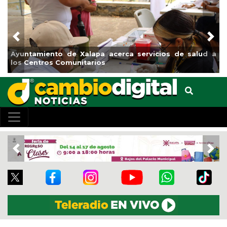
Previous
Nex
lapa acerca servicios de salud a
Municipio arrancará pri
arios
el boulevard 5 de febre
Previous
Nex