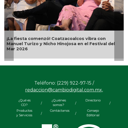
! Coatzacoalcos vibra con
Alcalde Samuel Acosta 
cho Hinojosa en el Festival del
Bugambilias en El Teja
Teléfono: (229) 922-97-15 /
redaccion@cambiodigital.com.mx,
¿Qué es
¿Quiénes
Directorio
/
/
/
CD?
somos?
Productos
Contáctanos
Consejo
/
/
y Servicios
Editorial