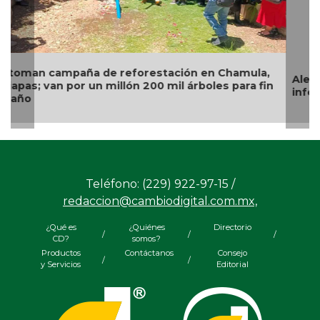
Alertan en Puebla por alza en casos de personas
infectadas de miasis
Teléfono: (229) 922-97-15 /
redaccion@cambiodigital.com.mx,
¿Qué es
¿Quiénes
Directorio
/
/
/
CD?
somos?
Productos
Contáctanos
Consejo
/
/
y Servicios
Editorial