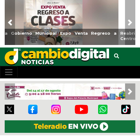
Previous
Nex
Reabrirá Coatzacoalcos la Alberca Semiolímpica Zona
Centro
Previous
Nex