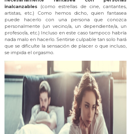
inalcanzables
(como estrellas de cine, cantantes,
artistas, etc.) Como hemos dicho, quien fantasea
puede hacerlo con una persona que conozca
personalmente (un vecino/a, un dependiente/a, un
profesor/a, etc.) Incluso en este caso tampoco habría
nada malo en hacerlo. Sentirse culpable tan solo hará
que se dificulte la sensación de placer o que incluso,
se impida el orgasmo.