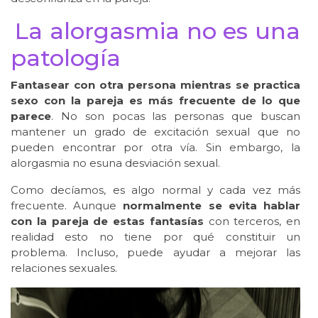
La alorgasmia no es una
patología
Fantasear con otra persona mientras se practica
sexo con la pareja es más frecuente de lo que
parece
. No son pocas las personas que buscan
mantener un grado de excitación sexual que no
pueden encontrar por otra vía. Sin embargo, la
alorgasmia no es
una desviación sexual.
Como decíamos, es algo normal y cada vez más
frecuente. Aunque
normalmente se evita hablar
con la pareja de estas fantasías
con terceros, en
realidad esto no tiene por qué constituir un
problema. Incluso, puede ayudar a mejorar las
relaciones sexuales.