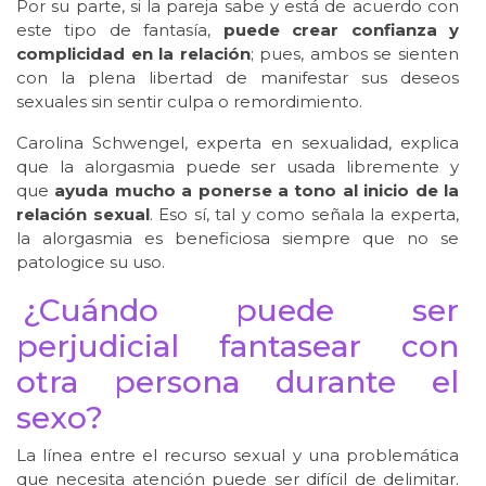
Por su parte, si la pareja sabe y está de acuerdo con
este tipo de fantasía,
puede crear confianza y
complicidad en la relación
; pues, ambos se sienten
con la plena libertad de manifestar sus deseos
sexuales sin sentir culpa o remordimiento.
Carolina Schwengel, experta en sexualidad, explica
que la alorgasmia puede ser usada libremente y
que
ayuda mucho a ponerse a tono al inicio de la
relación sexual
. Eso sí, tal y como señala la experta,
la alorgasmia es beneficiosa siempre que no se
patologice su uso.
¿Cuándo puede ser
perjudicial fantasear con
otra persona durante el
sexo?
La línea entre el recurso sexual y una problemática
que necesita atención puede ser difícil de delimitar.