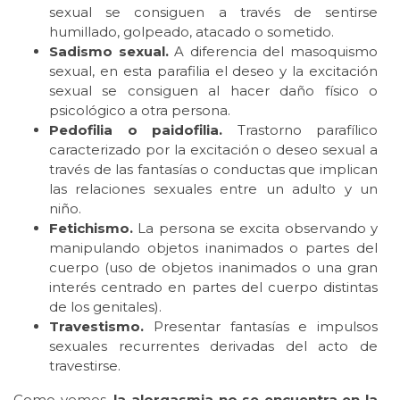
sexual se consiguen a través de sentirse
humillado, golpeado, atacado o sometido.
Sadismo sexual.
A diferencia del masoquismo
sexual, en esta parafilia el deseo y la excitación
sexual se consiguen al hacer daño físico o
psicológico a otra persona.
Pedofilia o paidofilia.
Trastorno parafílico
caracterizado por la excitación o deseo sexual a
través de las fantasías o conductas que implican
las relaciones sexuales entre un adulto y un
niño.
Fetichismo.
La persona se excita observando y
manipulando objetos inanimados o partes del
cuerpo (uso de objetos inanimados o una gran
interés centrado en partes del cuerpo distintas
de los genitales).
Travestismo.
Presentar fantasías e impulsos
sexuales recurrentes derivadas del acto de
travestirse.
Como vemos,
la alorgasmia no se encuentra en la