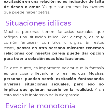
excitación
en una relación no es indicador de falta
de deseo o amor
. Ya que son muchas las razones
que puede haber detrás.
Situaciones idílicas
Muchas personas tienen fantasías sexuales que
reflejan una situación idílica. Por ejemplo, es muy
común fantasear con tríos u orgías. En estos
casos,
pensar en otra persona mientras tenemos
relaciones con nuestra pareja puede dar opción
para traer a colación esas idealizaciones
.
En este punto, es importante aclarar que la fantasía
es una cosa y llevarlo a lo real, es otra.
Muchas
personas pueden sentir excitación fantaseando
diversas situaciones sexuales, pero eso no
implica que quieran hacerlo en la realidad.
Y en
esto radica lo inofensivo de la alorgasmia.
Evadir la monotonía