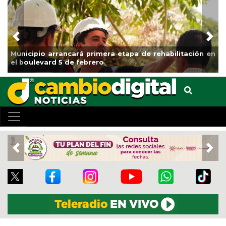
Previous
Nex
Municipio arrancará primera etapa de rehabilitación en
el boulevard 5 de febrero
Previous
Nex