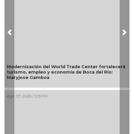
Previous
Nex
Modernización del World Trade Center fortalecerá
turismo, empleo y economía de Boca del Río:
Maryjose Gamboa
Ago 07, 2026 / 5:15 PM