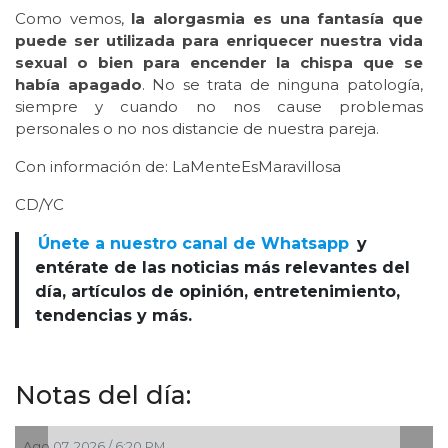
Como vemos,
la alorgasmia es una fantasía que
puede ser utilizada para enriquecer nuestra vida
sexual o bien para encender la chispa que se
había apagado
. No se trata de ninguna patología,
siempre y cuando no nos cause problemas
personales o no nos distancie de nuestra pareja.
Con información de: LaMenteEsMaravillosa
CD/YC
Únete a nuestro canal de Whatsapp
y
entérate de las noticias más relevantes del
día, artículos de opinión, entretenimiento,
tendencias y más.
Notas del día:
Ago 07, 2026 / 6:20 PM