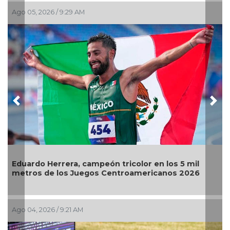
 05, 2026 / 9:29 AM
Ago 02,
Previous
Nex
uardo Herrera, campeón tricolor en los 5 mil
El Águ
tros de los Juegos Centroamericanos 2026
Jul 30, 
 04, 2026 / 9:21 AM