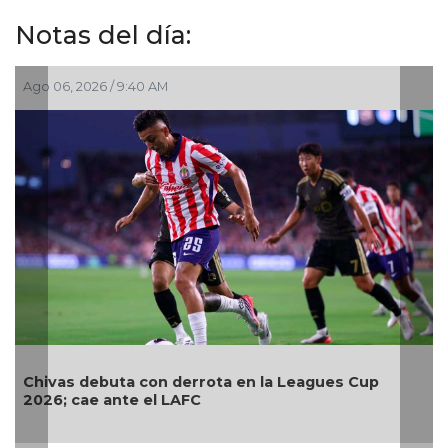
Notas del día:
o 06, 2026 / 9:40 AM
Ago 03,
ivas debuta con derrota en la Leagues Cup
Relevo
26; cae ante el LAFC
Centr