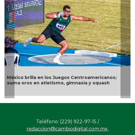
Alejan
xico brilla en los Juegos Centroamericanos;
arque
ma oros en atletismo, gimnasia y squash
Teléfono: (229) 922-97-15 /
redaccion@cambiodigital.com.mx,