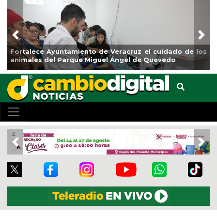
Previous
Nex
rtalece Ayuntamiento de Veracruz el cuidado de los
La ciu
imales del Parque Miguel Ángel de Quevedo
de Ref
Previous
Nex