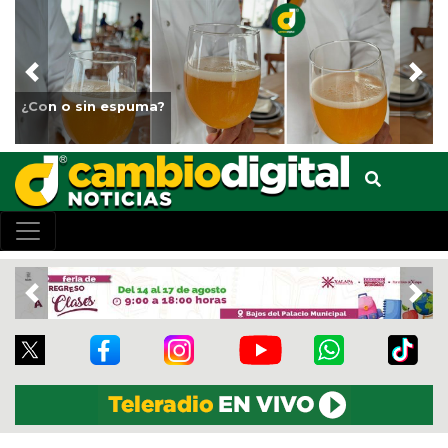
Previous
Nex
¿Con o sin espuma?
Previous
Nex