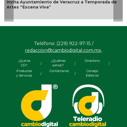
ita Ayuntamiento de Veracruz a Temporada de
es “Escena Viva”
Empren
Bicente
Teléfono: (229) 922-97-15 /
redaccion@cambiodigital.com.mx,
¿Qué es
¿Quiénes
Directorio
/
/
/
CD?
somos?
Productos
Contáctanos
Consejo
/
/
y Servicios
Editorial