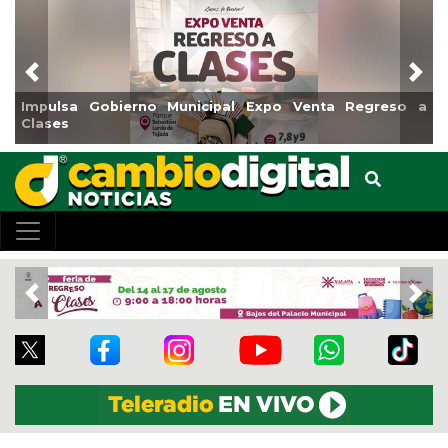
Previous
Nex
ulsa Gobierno Municipal Expo Venta Regreso a
Reabrir
ses
Centro
Previous
Nex