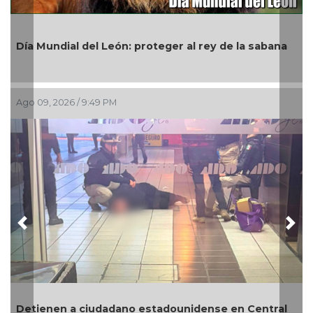
Conmemora 
dial del León: proteger al rey de la sabana
Pueblos In
Ago 09, 2026 
2026 / 9:49 PM
Previous
Nex
Revelan que
en a ciudadano estadounidense en Central