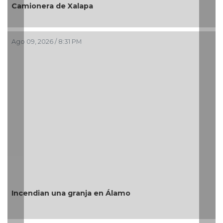
desaparece
era de Xalapa
su sobrino 
026 / 8:31 PM
Ago 09, 2026 /
“Este es e
an una granja en Álamo
Rosaldo des