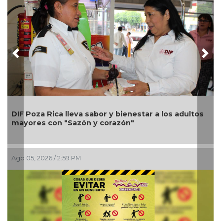
Previous
Nex
U
DIF Poza Rica lleva sabor y bienestar a los adultos
A
mayores con "Sazón y corazón"
p
Ago 05, 2026 / 2:59 PM
A