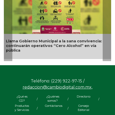
Llama Gobierno Municipal a la sana convivencia:
N
continuarán operativos “Cero Alcohol” en vía
c
pública
Teléfono: (229) 922-97-15 /
redaccion@cambiodigital.com.mx,
¿Qué es
¿Quiénes
Directorio
/
/
/
CD?
somos?
Productos
Contáctanos
Consejo
/
/
y Servicios
Editorial