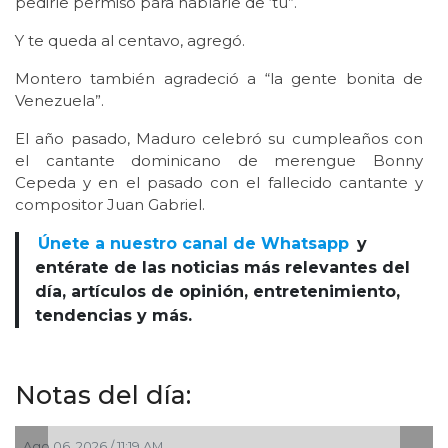
pedirle permiso para hablarle de ‘tú”.
Y te queda al centavo, agregó.
Montero también agradeció a “la gente bonita de
Venezuela”.
El año pasado, Maduro celebró su cumpleaños con
el cantante dominicano de merengue Bonny
Cepeda y en el pasado con el fallecido cantante y
compositor Juan Gabriel.
Únete a nuestro canal de Whatsapp
y
entérate de las noticias más relevantes del
día, artículos de opinión, entretenimiento,
tendencias y más.
Notas del día:
Ago 06, 2026 / 11:19 AM
A