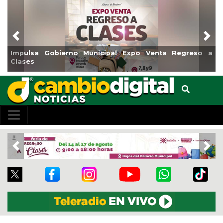
Previous
Nex
Impulsa Gobierno Municipal Expo Venta Regreso a
R
Clases
C
Previous
Nex