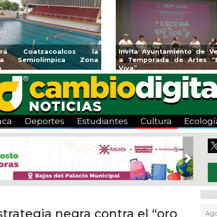
rirá Coatzacoalcos la
Invita Ayuntamiento de Ve
rca Semiolímpica Zona
a Temporada de Artes “
o
Viva”
aca
Deportes
Estudiantes
Cultura
Ecologí
Next
rategia negra contra el “oro
Ago