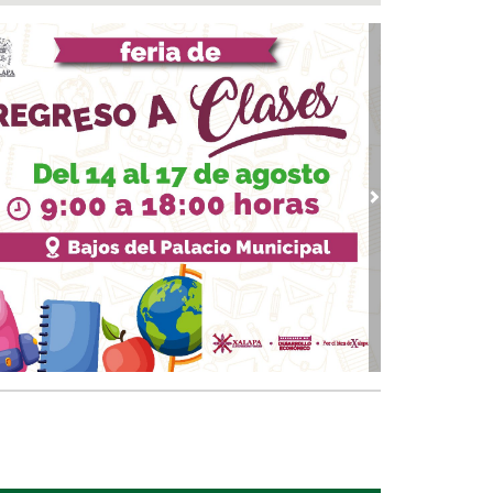
 08, 2026 / 07:00
👏 Santoral 08/08/2026
 08, 2026 / 05:30
versario del natalicio de Emiliano Zapata
 08, 2026 / 04:30
 Internacional del Gato: celebrando a uno de
 animales de compañía más queridos
 07, 2026 / 23:44
vious
Next
a fiesta comenzó! Coatzacoalcos vibra con
uel Turizo y Nicho Hinojosa en el Festival del
r 2026
 07, 2026 / 23:36
marcha trabajos de rehabilitación en avenida
de Noviembre; habrá reducción a un carril