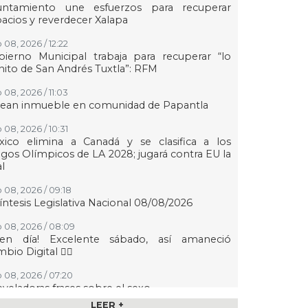
untamiento une esfuerzos para recuperar
acios y reverdecer Xalapa
 08, 2026 / 12:22
ierno Municipal trabaja para recuperar “lo
ito de San Andrés Tuxtla”: RFM
 08, 2026 / 11:03
tean inmueble en comunidad de Papantla
 08, 2026 / 10:31
xico elimina a Canadá y se clasifica a los
gos Olímpicos de LA 2028; jugará contra EU la
al
 08, 2026 / 09:18
íntesis Legislativa Nacional 08/08/2026
 08, 2026 / 08:09
uen día! Excelente sábado, así amaneció
bio Digital 👍🏻
 08, 2026 / 07:20
eveladoras frases sobre el sexo
LEER +