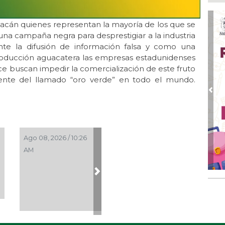
Ago
🎉
cán quienes representan la mayoría de los que se
Ago
 una campaña negra para desprestigiar a la industria
Ani
nte la difusión de información falsa y como una
Ago
producción aguacatera las empresas estadunidenses
Día
ce buscan impedir la comercialización de este fruto
los
cliente del llamado “oro verde” en todo el mundo.
Ago
Pre
¡L
Man
Ma
Ago
Ago 08, 2026 / 10:26
En 
AM
20 
Next