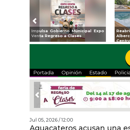
Previous
Impulsa Gobierno Municipal Expo
Reab
Venta Regreso a Clases
Albe
Centr
Portada
Opinión
Estado
Polici
Previous
Jul 05, 2026 / 12:00
Aguacateros acusan una est