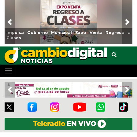
Previous
Nex
egreso a
Reabrirá Coatzacoalcos la Alberca Semiolímpica
Centro
Previous
Nex