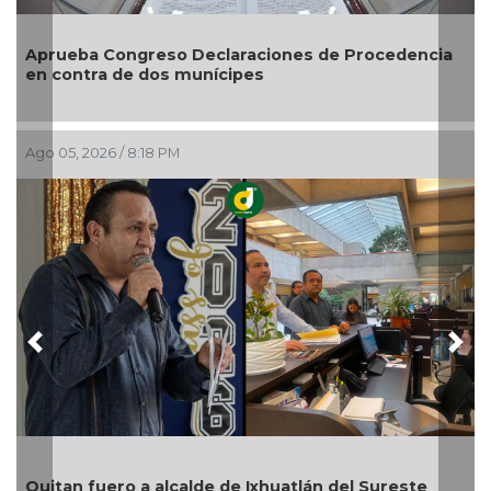
dencia
Entrega DIF Municipal de Veracruz cerca de 100
credenciales de discapacidad
Ago 05, 2026 / 7:20 PM
Previous
Nex
En Rincón de la Marquesa hubo retiro de árbol
este