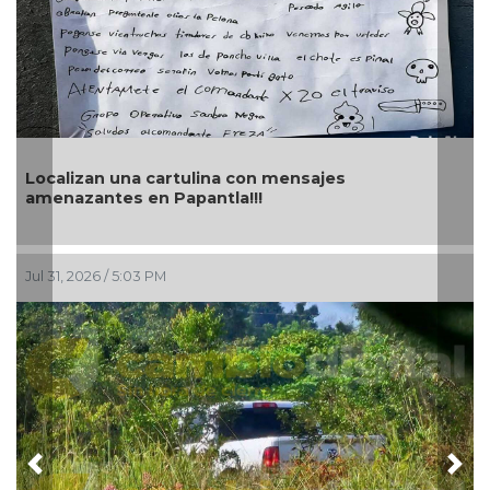
Aseguran 200 kilos de me
ina con mensajes
de la misma droga y dec
ntla!!!
estados
Jul 29, 2026 / 4:46 PM
Previous
Nex