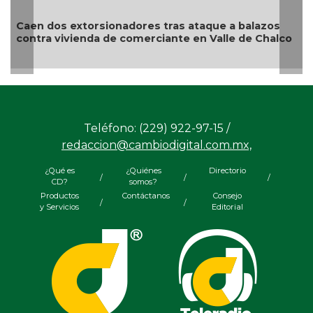
ores tras ataque a balazos
Aseguran más de una to
omerciante en Valle de Chalco
camión en Tabasco; deti
Teléfono: (229) 922-97-15 /
redaccion@cambiodigital.com.mx,
¿Qué es
¿Quiénes
Directorio
/
/
/
CD?
somos?
Productos
Contáctanos
Consejo
/
/
y Servicios
Editorial