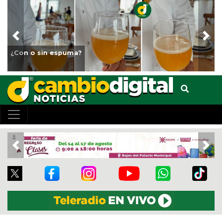
Previous
Nex
Fortalece Ayuntamiento de Veracru
animales del Parque Miguel Ángel
Previous
Nex