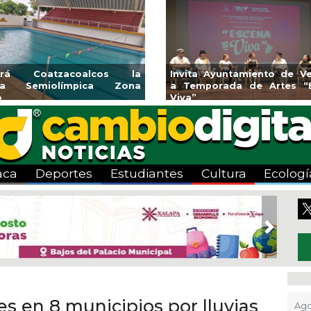
endedores de Xalapa
Coatzacoalcos impul
onen en Mercadito
halterofilia con la Copa 
enario
2026
aca
Deportes
Estudiantes
Cultura
Ecologí
Next
s en 8 municipios por lluvias
Ago