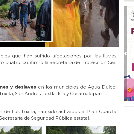
Ap
Pro
Ago
DI
adu
Ago
Qui
Ago
pios que han sufrido afectaciones por las lluvias
Pre
Enc
o cuatro, confirmó la Secretaría de Protección Civil
de 
Ago
Ent
ones y deslaves
en los municipios de Agua Dulce,
cre
xtla, San Andres Tuxtla, Isla y Cosamalopan.
 de Los Tuxtla, han sido activados el Plan Guardia
a Secretaría de Seguridad Pública estatal.