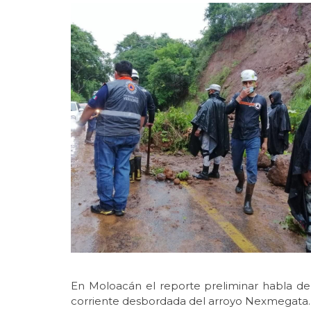
En Moloacán el reporte preliminar habla de
corriente desbordada del arroyo Nexmegata.