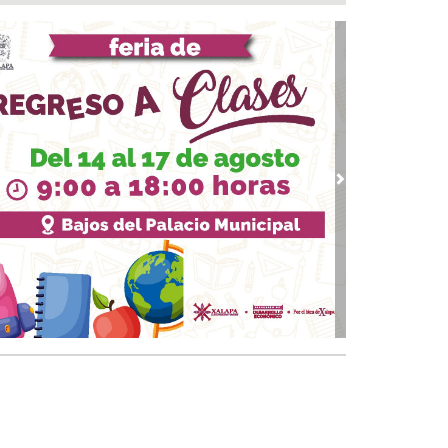
rueba Congreso Declaraciones de
cedencia en contra de dos munícipes
 05, 2026 / 20:55
F Poza Rica lleva sabor y bienestar a los
ltos mayores con "Sazón y corazón"
 05, 2026 / 20:18
tan fuero a alcalde de Ixhuatlán del Sureste
 05, 2026 / 20:05
vious
Next
abeza monseñor José Trinidad Zapata inicio
festejos de la Patrona de los papantecos
 05, 2026 / 19:46
rega DIF Municipal de Veracruz cerca de 100
denciales de discapacidad