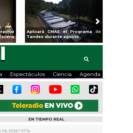
Next
sa la
Continúa Coatza Vive el Verano
Coyote
2026 con cine, actividades
lúdicas y expo
a
Espectáculos
Ciencia
Agenda
EN TIEMPO REAL
 06, 2026 / 07:14