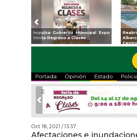
Previous
Guarniciones y banquetas para la
Empr
colonia El Mango en Pánuco
exp
Bicent
Portada
Opinión
Estado
Polici
Previous
Oct 18, 2021 / 13:37
Afectaciones e inundacione