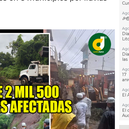
Cur
Ago
🎉
Ago
Día
Lit
Ago
Día
las
Ago
17
ani
Ago
El 
Ago
El 
Aud
Ago