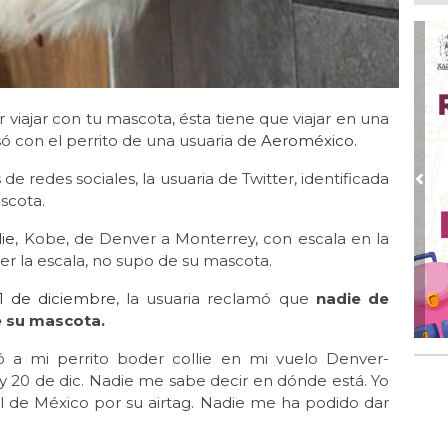
Ago
Alc
Ago 
Alc
pre
 viajar con tu mascota, ésta tiene que viajar en una
ó con el perrito de una usuaria de
Aeroméxico
.
Ago
Más
 redes sociales, la usuaria de Twitter, identificada
An
Pre
scota.
Ago
Sup
lie
, Kobe, de Denver a Monterrey, con escala en la
for
r la escala, no supo de su mascota.
Ago
1 de diciembre
, la usuaria reclamó que
nadie de
Se
e su mascota.
pro
 mi perrito boder collie en mi vuelo Denver-
 20 de dic. Nadie me sabe decir en dónde está. Yo
l de México por su airtag. Nadie me ha podido dar