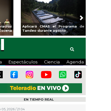
Next
sa la
Continúa Coatza Vive el Verano
Coyote
2026 con cine, actividades
lúdicas y expo
a
Espectáculos
Ciencia
Agenda
EN TIEMPO REAL
 05, 2026 / 21:04