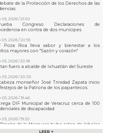
debate de la Protección de los Derechos de las
iencias
 05, 2026 / 21:00
rueba Congreso Declaraciones de
cedencia en contra de dos munícipes
 05, 2026 / 20:55
F Poza Rica lleva sabor y bienestar a los
ltos mayores con "Sazón y corazón"
 05, 2026 / 20:18
tan fuero a alcalde de Ixhuatlán del Sureste
 05, 2026 / 20:05
abeza monseñor José Trinidad Zapata inicio
festejos de la Patrona de los papantecos
 05, 2026 / 19:46
rega DIF Municipal de Veracruz cerca de 100
denciales de discapacidad
 05, 2026 / 19:20
Rincón de la Marquesa hubo retiro de árboles
 representar riesgos; no es tala ilegal
LEER +