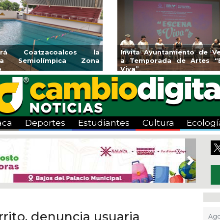
endedores de Xalapa
Coatzacoalcos impul
onen en Mercadito
halterofilia con la Copa 
enario
2026
aca
Deportes
Estudiantes
Cultura
Ecologí
Next
rito, denuncia usuaria
Ago