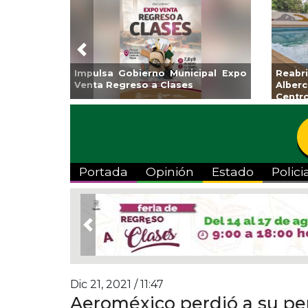
Previous
Guarniciones y banquetas para la
Empr
colonia El Mango en Pánuco
exp
Bicent
Portada
Opinión
Estado
Polici
Previous
Dic 21, 2021 / 11:47
Aeroméxico perdió a su per