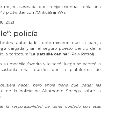
 mujer asesinada por su hijo mientras tenía una
74J
pic.twitter.com/Qnku69amWz
18, 2021
e”: policía
ndientes, autoridades determinaron que la pareja
ego
cargada y sin el seguro puesto dentro de la
 la caricatura “
La patrulla canina
” (Paw Patrol).
 su mochila favorita y la sacó, luego se acercó a
sostenía una reunión por la plataforma de
uisiera hacer, pero ahora tiene que pagar las
nte de la policía de Altamonte Springs, sobre la
a.
ne la responsabilidad de tener cuidado con esas