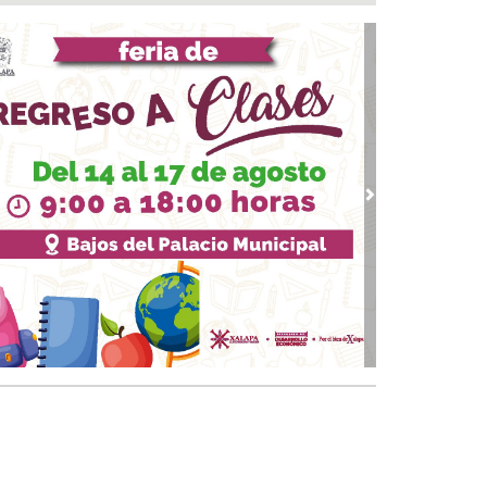
AE del IMSS Veracruz operó con éxito a
iente con hernia diafragmática gigante
07, 2026 / 11:13
aldesa suplente de Ixhuatlán del Sureste dice
tener contacto con edil desaforado
 07, 2026 / 10:50
 le suman más homicidios a un peligroso
incuente en Papantla
vious
Next
 07, 2026 / 09:45
💸¿Cuál es el precio del dólar este 07 de
osto?
 07, 2026 / 09:38
osofía de Foucault
 07, 2026 / 09:34
ia una definición de “periodista”