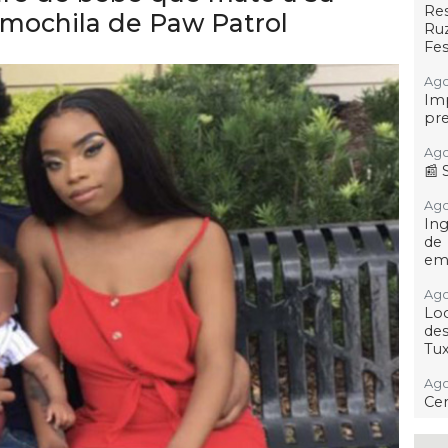
Re
 mochila de Paw Patrol
Ruz
Fes
Ago
Imp
pre
Ago
📰 
Ago 
Ing
de
em
Ago
Loc
des
Tu
Ago 
Cer
Ago 