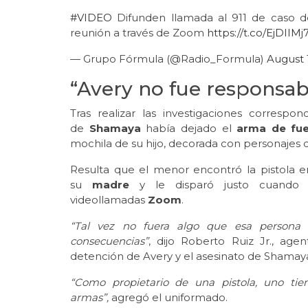
#VIDEO
Difunden llamada al 911 de caso de
reunión a través de Zoom
https://t.co/EjDIIMj
— Grupo Fórmula (@Radio_Formula)
August 
“Avery no fue responsabl
Tras realizar las investigaciones correspo
de
Shamaya
había dejado el
arma de fu
mochila de su hijo, decorada con personajes de
Resulta que el menor encontró la pistola en
su
madre
y le disparó justo cuando 
videollamadas
Zoom
.
“Tal vez no fuera algo que esa persona q
consecuencias”
, dijo Roberto Ruiz Jr., age
detención de Avery y el asesinato de Shamay
“Como propietario de una pistola, uno tie
armas”,
agregó el uniformado.