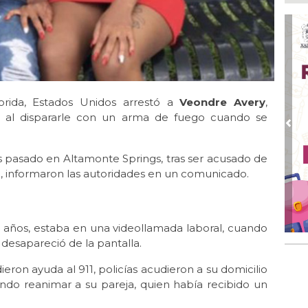
UM
pac
Ago 
Alc
no 
Ago
lorida, Estados Unidos arrestó a
Veondre Avery
,
Se
del
al dispararle con un arma de fuego cuando se
Pre
Ago
🤑
 pasado en Altamonte Springs, tras ser acusado de
ag
 informaron las autoridades en un comunicado.
Ago
Fil
Ago
1 años, estaba en una videollamada laboral, cuando
Hac
desapareció de la pantalla.
ron ayuda al 911, policías acudieron a su domicilio
do reanimar a su pareja, quien había recibido un