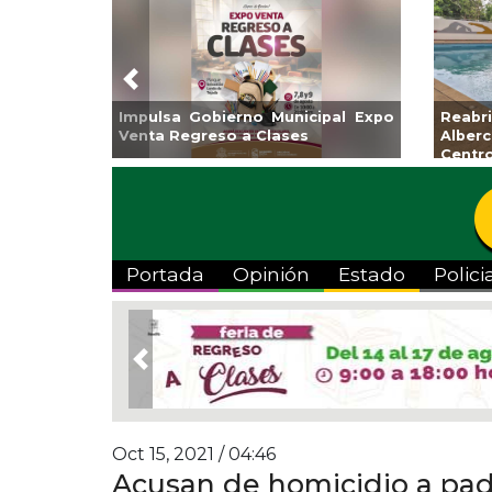
Previous
ta Ayuntamiento de Veracruz
Aplicará CMAS el Prog
mporada de Artes “Escena
Tandeo durante agosto
”
Portada
Opinión
Estado
Polici
Previous
Oct 15, 2021 / 04:46
Acusan de homicidio a pa