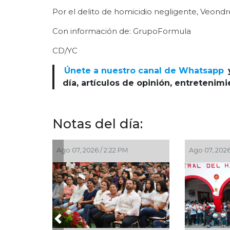
Por el delito de homicidio negligente, Veondr
Con información de: GrupoFormula
CD/YC
Únete a nuestro canal de Whatsapp
día, artículos de opinión, entretenim
Notas del día:
, 2026 / 1:53 PM
Ago 07, 2026 / 1:23 PM
Previous