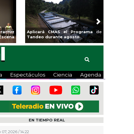
Next
edores de Xalapa
Coatzacoalcos impulsa l
n en Mercadito
halterofilia con la Copa Coyo
o
2026
a
Espectáculos
Ciencia
Agenda
EN TIEMPO REAL
 07, 2026 / 14:22