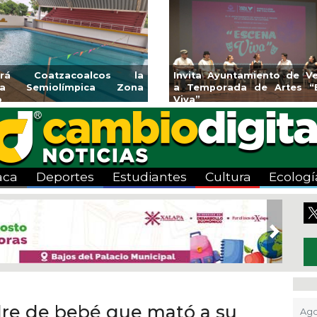
rama de
Guarniciones y banquetas para la
Emprend
colonia El Mango en Pánuco
expone
Bicentenari
aca
Deportes
Estudiantes
Cultura
Ecologí
Next
dre de bebé que mató a su
Ago