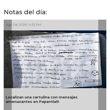
Notas del día:
go 08, 2026 / 4:53 PM
Jul 29
Aseg
ocalizan una cartulina con mensajes
de l
menazantes en Papantla!!!
esta