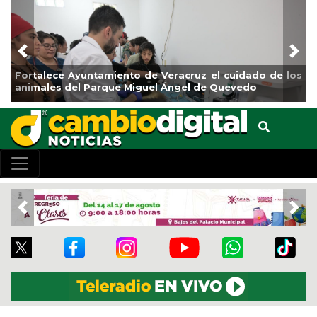
Previous
Nex
rtalece Ayuntamiento de Veracruz el cuidado de los
La ciu
imales del Parque Miguel Ángel de Quevedo
de Ref
Previous
Nex