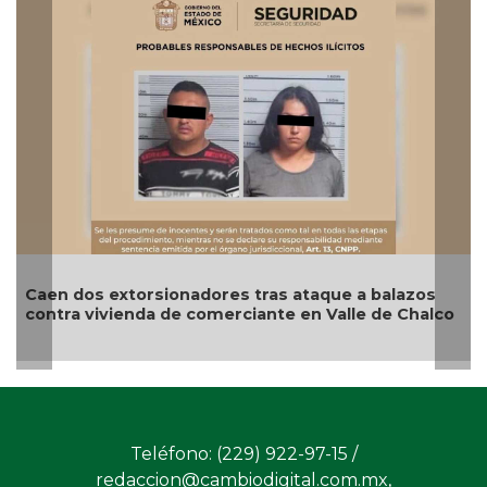
aen dos extorsionadores tras ataque a balazos
Aseg
ontra vivienda de comerciante en Valle de Chalco
cami
Teléfono: (229) 922-97-15 /
redaccion@cambiodigital.com.mx,