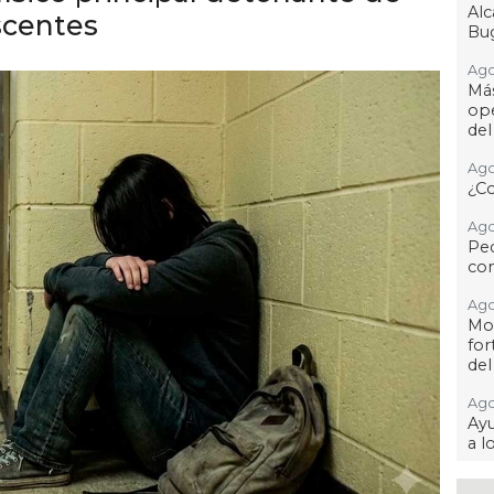
Al
scentes
Bug
Ago
Má
ope
del
Ago
¿C
Ago
Pe
com
Ago
Mo
for
del
Ago
Ayu
a l
Ago 