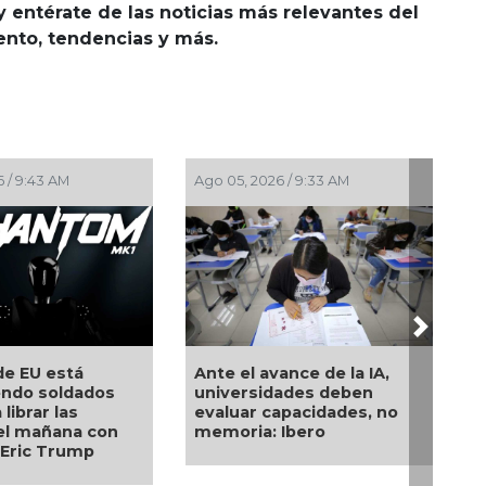
y entérate de las noticias más relevantes del
iento, tendencias y más.
Ago 05, 2026 / 9:33 AM
Ago 03, 2026 / 11:00 
Next
Ante el avance de la IA,
Comienza el pago
os
universidades deben
Beca Rita Cetina 
evaluar capacidades, no
calendario por ap
on
memoria: Ibero
3 al 14 de agosto