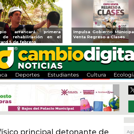
primera
Impulsa Gobierno Municipal Expo
Reabr
n en el
Venta Regreso a Clases
Alber
Centro
aca
Deportes
Estudiantes
Cultura
Ecologí
Next
físico principal detonante de
Ago