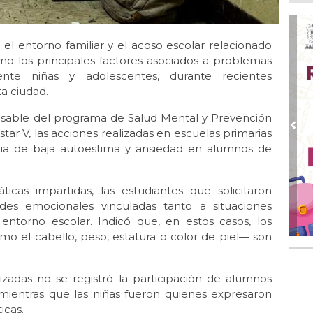
Ayu
lab
Ago
el entorno familiar y el acoso escolar relacionado
Qui
omo los principales factores asociados a problemas
nte niñas y adolescentes, durante recientes
Ago
a ciudad.
Gen
Gob
sable del programa de Salud Mental y Prevención
Ago
Pre
star V, las acciones realizadas en escuelas primarias
Hal
cia de baja autoestima y ansiedad en alumnos de
23 
Ago
ticas impartidas, las estudiantes que solicitaron
Re
Ruz
tades emocionales vinculadas tanto a situaciones
Fes
entorno escolar. Indicó que, en estos casos, los
mo el cabello, peso, estatura o color de piel— son
Ago
Imp
pre
lizadas no se registró la participación de alumnos
, mientras que las niñas fueron quienes expresaron
icas.