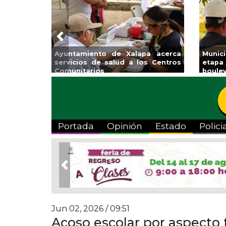
Previous
tamiento de Xalapa acerca
Municipio arrancará 
cios de salud a los Centros
etapa de rehabilitació
nitarios
boulevard 5 de febrero
Portada
Opinión
Estado
Polici
Previous
Jun 02, 2026 / 09:51
Acoso escolar por aspecto 