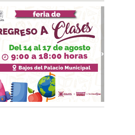
ntamiento e ICATVER fortalecen capacitación
oral en beneficio de las y los sanandrescanos
 07, 2026 / 14:56
ncena, no me abandones.... 😝😜🤣
 07, 2026 / 14:47
erar empleo y bienestar, prioridad para el
ierno de San Andrés Tuxtla: Rafa Fararoni
 07, 2026 / 14:39
vious
Next
lan con vida a pescador desaparecido desde el
de julio en Uxpanapa
 07, 2026 / 14:22
salta Pedro Miguel pensamiento de Diego
zarín y agradece respaldo de Rocío Nahle al
tival del Mar
 07, 2026 / 13:53
ulsa Ayuntamiento de Veracruz cultura de la
vención en la niñez del municipio