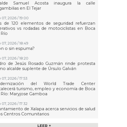
calde Samuel Acosta inaugura la calle
ambilias en El Tejar
 07, 2026 / 19:00
s de 120 elementos de seguridad refuerzan
rativos vs rodadas de motociclistas en Boca
 Río
 07, 2026 / 18:49
on o sin espuma?
 07, 2026 / 18:20
dro de Jesús Rosado Guzmán rinde protesta
o alcalde suplente de Úrsulo Galván
 07, 2026 / 17:53
dernización del World Trade Center
talecerá turismo, empleo y economía de Boca
 Río: Maryjose Gamboa
 07, 2026 / 17:32
ntamiento de Xalapa acerca servicios de salud
os Centros Comunitarios
07, 2026 / 17:15
LEER +