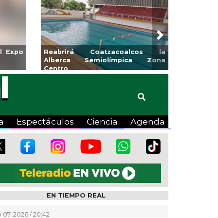
Next
irá Coatzacoalcos la
Invita Ayuntamiento de Veracru
ca Semiolímpica Zona
a Temporada de Artes “Escen
Viva”
a
Espectáculos
Ciencia
Agenda
EN TIEMPO REAL
 07, 2026 / 20:42