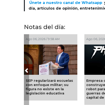
Únete a nuestro canal de Whatsapp
día, artículos de opinión, entretenim
Notas del día:
Ago 06, 2026 / 9:58 AM
Ago 06, 2026 / 9:43 AM
Previous
SEP regularizará escuelas
Empresa de EU está
con enfoque militar; su
construyendo soldad
figura no existe en la
robot para librar las
legislación educativa
guerras del mañana c
capital de Eric Trump