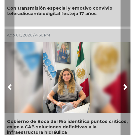
Nahle encabeza en Poza Rica entrega de apoyos
para impulsar el emprendimiento y bienestar de la
región norte
Ago 06, 2026 / 2:08 PM
Previous
Nex
cos,
El diálogo directo define las prioridades de obras y
servicios en Xalapa a través del Día del Pueblo