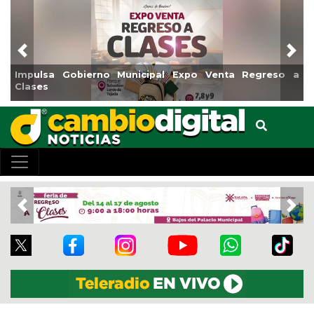
Previous
Nex
so a
Reabrirá Coatzacoalcos la Alberca Semiolímpica Zon
Centro
Previous
Nex