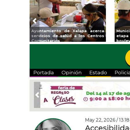
Previous
Ayuntamiento de Xalapa acerca
Munic
servicios de salud a los Centros
etapa
Comunitarios
boulev
Portada
Opinión
Estado
Polici
Previous
May 22, 2026 / 13:18
Accesibilida