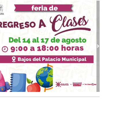
vious
Next