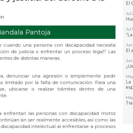
El 
Jul 
ón
Hue
Jul 
Bandala Pantoja
“La
 cuando una persona con discapacidad necesita
Jun 
El 
ción de justicia o enfrentar un proceso legal? Las
sentes de distintas maneras.
Jun 
¿Us
va, denunciar una agresión o simplemente pedir
May
La
o limitado por la falta de comunicación. Para una
esp
rse, ubicarse o realizar trámites dentro de una
nte.
May 
Tra
a enfrentan las personas con discapacidad motriz
ontinúan sin ser realmente accesibles, así como las
discapacidad intelectual al enfrentarse a procesos