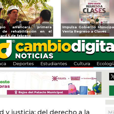
ipio arrancará primera
Impulsa Gobierno Municipa
 de rehabilitación en el
Venta Regreso a Clases
ard 5 de febrero
aca
Deportes
Estudiantes
Cultura
Ecologí
Next
d y justicia: del derecho a la
Jul 