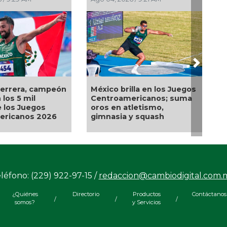
Next
 Juegos
Relevo Mixto de triatlón
El Águila gana 
 suma
logra oro en los
última serie en
Centroamericanos de
Santo Domingo
léfono: (229) 922-97-15 /
redaccion@cambiodigital.com.
¿Quiénes
Directorio
Productos
Contáctanos
/
/
/
somos?
y Servicios