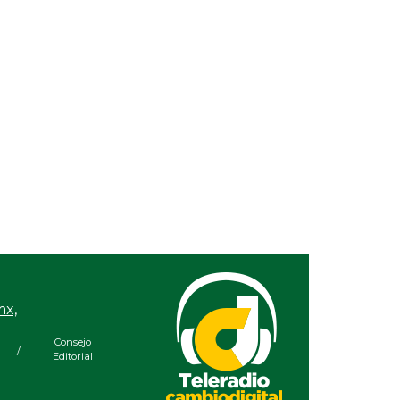
Alejandra Valencia lidera
por barrida,
día de ensueño para los
 el Beto
arqueros mexicanos en
Santo Domingo 2026
mx,
Consejo
/
Editorial