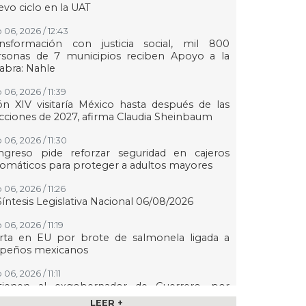
vo ciclo en la UAT
 06, 2026 / 12:43
ansformación con justicia social, mil 800
rsonas de 7 municipios reciben Apoyo a la
abra: Nahle
 06, 2026 / 11:39
n XIV visitaría México hasta después de las
cciones de 2027, afirma Claudia Sheinbaum
 06, 2026 / 11:30
ngreso pide reforzar seguridad en cajeros
omáticos para proteger a adultos mayores
06, 2026 / 11:26
Síntesis Legislativa Nacional 06/08/2026
06, 2026 / 11:19
erta en EU por brote de salmonela ligada a
lapeños mexicanos
06, 2026 / 11:11
tienen al exgobernador de Guerrero, por
ltar evidencia del caso Ayotzinapa
LEER +