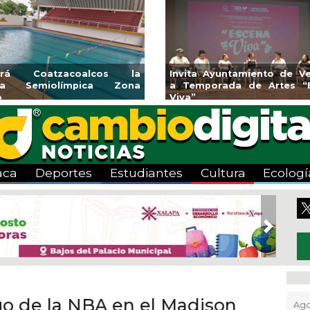
Aplicará CMAS el Programa de
Guarniciones y banqu
Tandeo durante agosto
colonia El Mango en 
aca
Deportes
Estudiantes
Cultura
Ecologí
Next
o de la NBA en el Madison
Ago