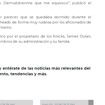
p. Demuéstrenme que me equivoco”, publicó el
or parecer que se quedaba dormido durante el
heado de forma muy ruidosa por los aficionados de
 mismo.
o por el propietario de los Knicks, James Dolan,
mbros de su administración y su familia.
y entérate de las noticias más relevantes del
iento, tendencias y más.
Ago 03, 2026 / 10:55 AM
Ago 02, 2026 / 10: