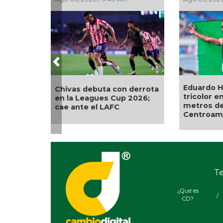
Previous
Eduardo Herrera, campeón
México brilla en los
tricolor en los 5 mil
Centroamericanos;
metros de los Juegos
oros en atletismo,
Centroamericanos 2026
gimnasia y squash
Te
¿Qué es
/
CD?