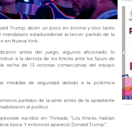
Ago
Cua
Ago
onald Trump, dicen un poco en broma y otro tanto
Na
inm
l mandatario estadunidense al tercer partido de la
en en Nueva York.
Ago
Tr
caron antes del juego, algunos aficionado lo
ven
Pre
ribuir a la derrota de los Knicks ante los Spurs de
Ago
la racha de 13 victorias consecutivas del equipo
Gra
Yor
tas medidas de seguridad debido a la polémica
Ago
SEP
fig
meros partidos de la serie antes de la aplastante
abilizaron al político.
lipkowski escribió en Threads: “Los Knicks habían
dora épica. Y entonces apareció Donald Trump”.