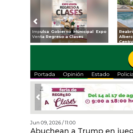
Previous
atzacoalcos la
Invita Ayuntamiento de Veracruz
iolímpica Zona
a Temporada de Artes “Escena
Viva”
Portada
Opinión
Estado
Polici
Previous
Jun 09, 2026 / 11:00
Abuchean a Trump en jueg