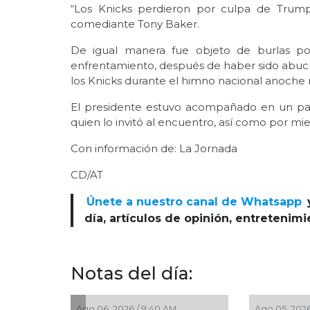
“Los Knicks perdieron por culpa de Trum
comediante Tony Baker.
De igual manera fue objeto de burlas p
enfrentamiento, después de haber sido abuc
los Knicks durante el himno nacional anoche
El presidente estuvo acompañado en un palc
quien lo invitó al encuentro, así como por mie
Con información de: La Jornada
CD/AT
Únete a nuestro canal de Whatsapp
día, artículos de opinión, entretenim
Notas del día:
Ago 05, 2026 / 9:29 AM
Ago 04, 2026 / 9:21 AM