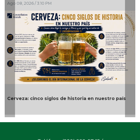
, 2026 / 3:10 PM
Ago 08, 202
Alvarado 
za: cinco siglos de historia en nuestro país
el malest