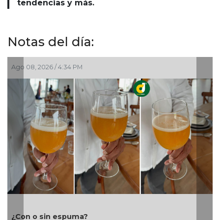
tendencias y más.
Notas del día:
, 2026 / 4:34 PM
Ago 08, 202
Cañeros m
o sin espuma?