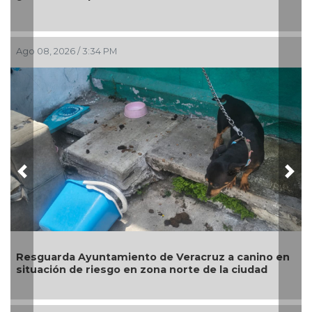
rescate d
, 2026 / 3:34 PM
Ago 08, 202
Previous
Nex
arda Ayuntamiento de Veracruz a canino en
Operativ
ción de riesgo en zona norte de la ciudad
rescatad