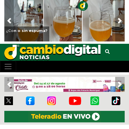
Previous
Nex
¿Con o sin espuma?
Previous
Nex