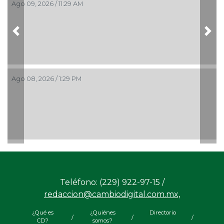
Ago 09, 2026 / 11:29 AM
Previous
Nex
Ago 08, 2026 / 1:29 PM
Teléfono: (229) 922-97-15 /
redaccion@cambiodigital.com.mx,
¿Qué es
¿Quiénes
Directorio
/
/
/
CD?
somos?