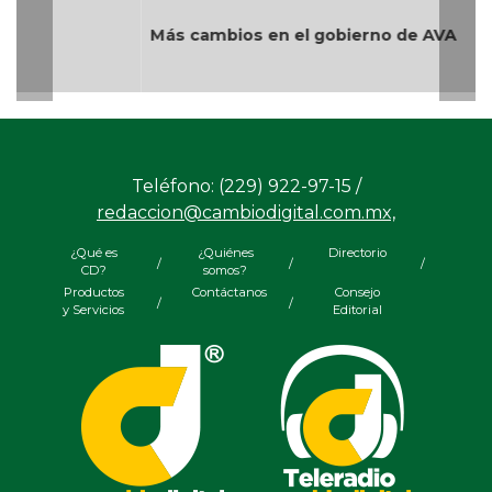
Más cambios en el gobierno de AVA
Teléfono: (229) 922-97-15 /
redaccion@cambiodigital.com.mx,
¿Qué es
¿Quiénes
Directorio
/
/
/
CD?
somos?
Productos
Contáctanos
Consejo
/
/
y Servicios
Editorial