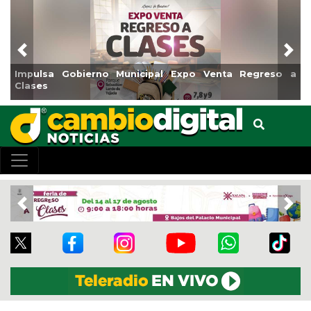
Previous
Nex
bierno Municipal Expo Venta Regreso a
Reabrirá Coatza
Centro
Previous
Nex