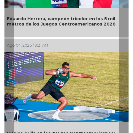
rera, campeón tricolor en los 5 mil
El Águila gana p
los Juegos Centroamericanos 2026
Jul 30, 2026 / 10:22
 9:21 AM