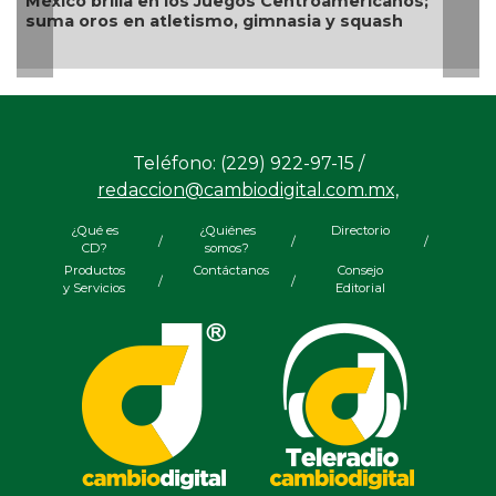
Alejandra Valen
la en los Juegos Centroamericanos;
arqueros mexi
en atletismo, gimnasia y squash
Teléfono: (229) 922-97-15 /
redaccion@cambiodigital.com.mx,
¿Qué es
¿Quiénes
Directorio
/
/
/
CD?
somos?
Productos
Contáctanos
Consejo
/
/
y Servicios
Editorial