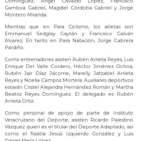
Domínguez, Ángel Osvaldo López, Francisco
Gamboa Gabriel, Magdiel Córdoba Gabriel y Jorge
Montero Miranda.
Mientras que en Para Ciclismo, los atletas son
Emmanuel Sedglay Gaytán y Francisco Galván
Álvarez. En tanto en Para Natación, Jorge Cabrera
Pardiño.
Como entrenadores asisten Rubén Arrieta Reyes, Luis
Enrique Del Valle Cordero, Héctor Jiménez Ochoa,
Rubén Jair Díaz Jácome, Marelly Jatzabel Arrieta
Reyes y Noelia Campos Mortera. Auxiliares deportivos
estarán Cristel Alejandra Hernández Román y Martha
Beatriz Reyes Domínguez. El delegado es Rubén
Arrieta Ortiz.
Como personal de apoyo de parte de Instituto
Veracruzano del Deporte, asisten Ricardo Palestino
Vázquez quien es el titular del Deporte Adaptado, así
como el fisiatra Jesús Izquierdo González y Luis
Daniel Mejía López.