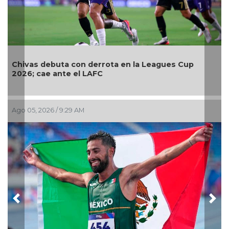
uta con derrota en la Leagues Cup
Relevo Mixto de
nte el LAFC
Centroamerica
 9:29 AM
Ago 02, 2026 / 10:
Previous
Nex