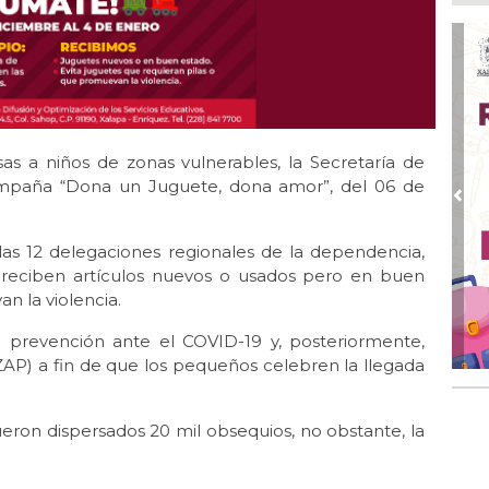
Nah
par
la 
Ago
El 
y s
isas a niños de zonas vulnerables, la Secretaría de
Ago
Des
 campaña “Dona un Juguete, dona amor”, del 06 de
de 
Pre
Ago
las 12 delegaciones regionales de la dependencia,
Di
e reciben artículos nuevos o usados pero en buen
emp
n la violencia.
Ago
Tod
 prevención ante el COVID-19 y, posteriormente,
Fes
(ZAP) a fin de que los pequeños celebren la llegada
Ago
Ar
eron dispersados 20 mil obsequios, no obstante, la
en 