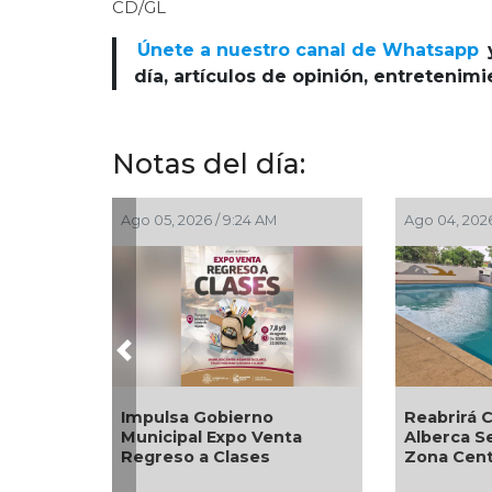
CD/GL
Únete a nuestro canal de Whatsapp
día, artículos de opinión, entretenim
Notas del día:
Ago 05, 2026 / 9:24 AM
Ago 04, 2026
Previous
Impulsa Gobierno
Reabrirá 
Municipal Expo Venta
Alberca S
Regreso a Clases
Zona Cen