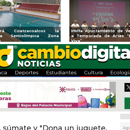
rirá Coatzacoalcos la
Invita Ayuntamiento de Ve
rca Semiolímpica Zona
a Temporada de Artes “
o
Viva”
aca
Deportes
Estudiantes
Cultura
Ecologí
Next
e, súmate y "Dona un juguete,
Ago